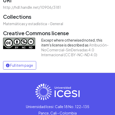
URI
http://hdl.handle.net/10906/3181
Collections
Matemáticas y estadística - General
Creative Commons license
Except where otherwised noted, this
item's license is described as
Atribución-
NoComercial-SinDerivadas 4.0
Internacional (CC BY-NC-ND 4.0)
Full item page
Universidad Icesi: Calle 18 No. 122-135
Pance, Cali - Colombia