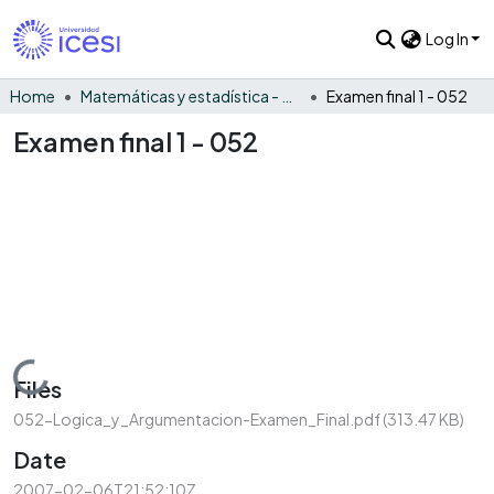
Log In
Home
Matemáticas y estadística - General
Examen final 1 - 052
Examen final 1 - 052
Loading...
Files
052-Logica_y_Argumentacion-Examen_Final.pdf
(313.47 KB)
Date
2007-02-06T21:52:10Z