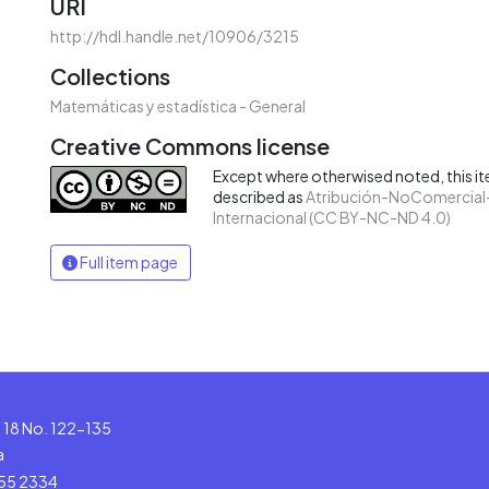
URI
http://hdl.handle.net/10906/3215
Collections
Matemáticas y estadística - General
Creative Commons license
Except where otherwised noted, this ite
described as
Atribución-NoComercial-
Internacional (CC BY-NC-ND 4.0)
Full item page
le 18 No. 122-135
a
555 2334