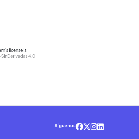
m's license is
SinDerivadas 4.0
Síguenos