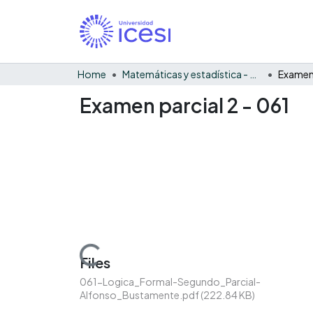
Home
Matemáticas y estadística - General
Examen 
Examen parcial 2 - 061
Loading...
Files
061-Logica_Formal-Segundo_Parcial-
Alfonso_Bustamente.pdf
(222.84 KB)