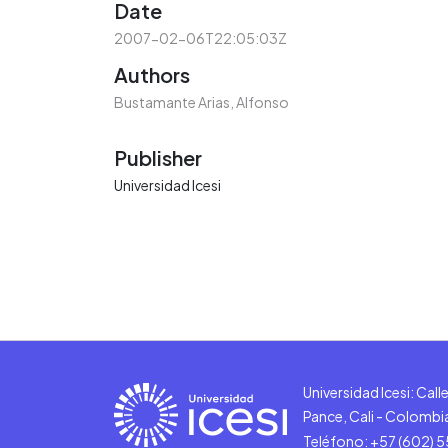
Date
2007-02-06T22:05:03Z
Authors
Bustamante Arias, Alfonso
Publisher
Universidad Icesi
Universidad Icesi: Cal
Pance, Cali - Colombi
Teléfono: +57 (602) 