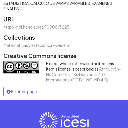
ESTADÍSTICA
CÁLCULO DE VARIAS VARIABLES
EXÁMENES
FINALES
URI
http://hdl.handle.net/10906/3225
Collections
Matemáticas y estadística - General
Creative Commons license
Except where otherwised noted, this
item's license is described as
Atribución-
NoComercial-SinDerivadas 4.0
Internacional (CC BY-NC-ND 4.0)
Full item page