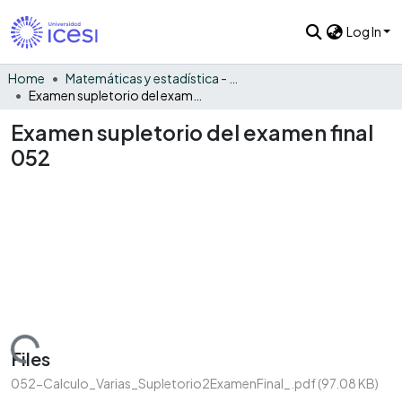
Log In
Home
Matemáticas y estadística - General
Examen supletorio del examen final 052
Examen supletorio del examen final
052
Loading...
Files
052-Calculo_Varias_Supletorio2ExamenFinal_.pdf
(97.08 KB)