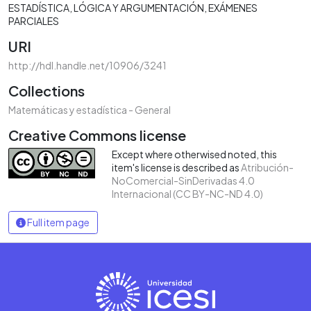
ESTADÍSTICA
LÓGICA Y ARGUMENTACIÓN
EXÁMENES
PARCIALES
URI
http://hdl.handle.net/10906/3241
Collections
Matemáticas y estadística - General
Creative Commons license
Except where otherwised noted, this
item's license is described as
Atribución-
NoComercial-SinDerivadas 4.0
Internacional (CC BY-NC-ND 4.0)
Full item page