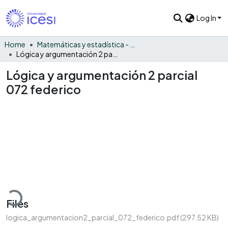
Log In
Home
Matemáticas y estadística - General
Lógica y argumentación 2 parcial 072 federico
Lógica y argumentación 2 parcial
072 federico
ding...
Files
logica_argumentacion2_parcial_072_federico.pdf
(297.52 KB)