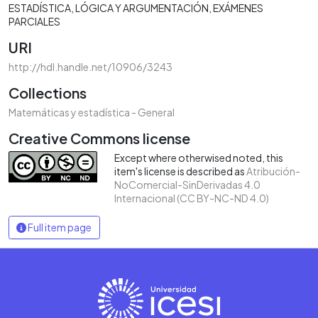
ESTADÍSTICA
LÓGICA Y ARGUMENTACIÓN
EXÁMENES
PARCIALES
URI
http://hdl.handle.net/10906/3243
Collections
Matemáticas y estadística - General
Creative Commons license
Except where otherwised noted, this
item's license is described as
Atribución-
NoComercial-SinDerivadas 4.0
Internacional (CC BY-NC-ND 4.0)
Full item page