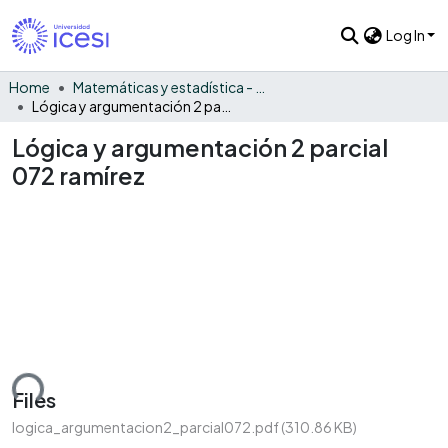
Log In
Home
Matemáticas y estadística - General
Lógica y argumentación 2 parcial 072 ramírez
Lógica y argumentación 2 parcial
072 ramírez
ding...
Files
logica_argumentacion2_parcial072.pdf
(310.86 KB)