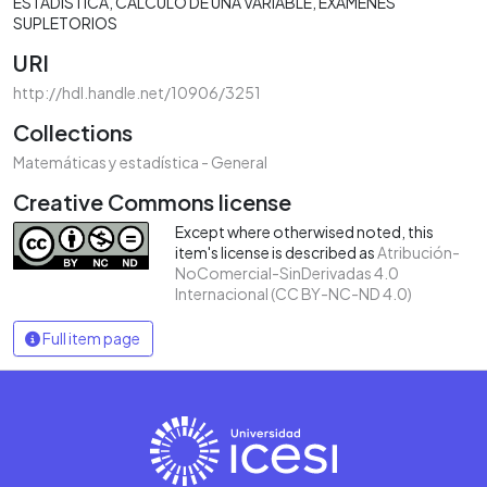
ESTADÍSTICA
CÁLCULO DE UNA VARIABLE
EXÁMENES
SUPLETORIOS
URI
http://hdl.handle.net/10906/3251
Collections
Matemáticas y estadística - General
Creative Commons license
Except where otherwised noted, this
item's license is described as
Atribución-
NoComercial-SinDerivadas 4.0
Internacional (CC BY-NC-ND 4.0)
Full item page