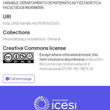
VARIABLE
DEPARTAMENTO DE MATEMÁTICAS Y ESTADÍSTICA
FACULTAD DE INGENIERÍA
URI
http://hdl.handle.net/10906/3263
Collections
Matemáticas y estadística - General
Creative Commons license
Except where otherwised noted, this
item's license is described as
Atribución-
NoComercial-SinDerivadas 4.0
Internacional (CC BY-NC-ND 4.0)
Full item page