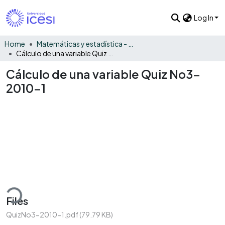
Log In
Home
Matemáticas y estadística - General
Cálculo de una variable Quiz No3-2010-1
Cálculo de una variable Quiz No3-
2010-1
ding...
Files
QuizNo3-2010-1.pdf
(79.79 KB)