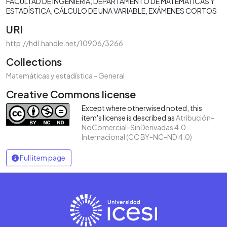
FACULTAD DE INGENIERÍA
DEPARTAMENTO DE MATEMÁTICAS Y
ESTADÍSTICA
CÁLCULO DE UNA VARIABLE
EXÁMENES CORTOS
URI
http://hdl.handle.net/10906/3266
Collections
Matemáticas y estadística - General
Creative Commons license
Except where otherwised noted, this
item's license is described as
Atribución-
NoComercial-SinDerivadas 4.0
Internacional (CC BY-NC-ND 4.0)
Full item page