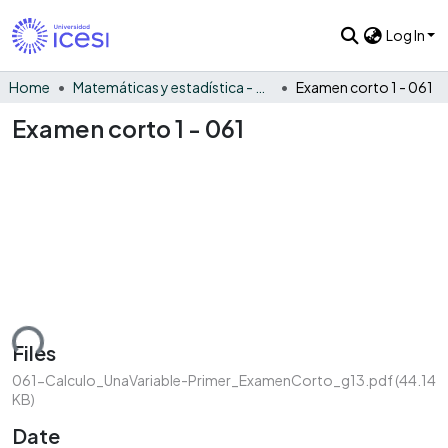
Log In
Home
Matemáticas y estadística - General
Examen corto 1 - 061
Examen corto 1 - 061
ding...
Files
061-Calculo_UnaVariable-Primer_ExamenCorto_g13.pdf
(44.14
KB)
Date