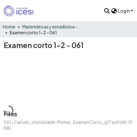
Log In
Home
Matemáticas y estadística - General
Examen corto 1-2 - 061
Examen corto 1-2 - 061
Loading...
Files
061-Calculo_UnaVariable-Primer_ExamenCorto_g17.pdf
(46.51
KB)