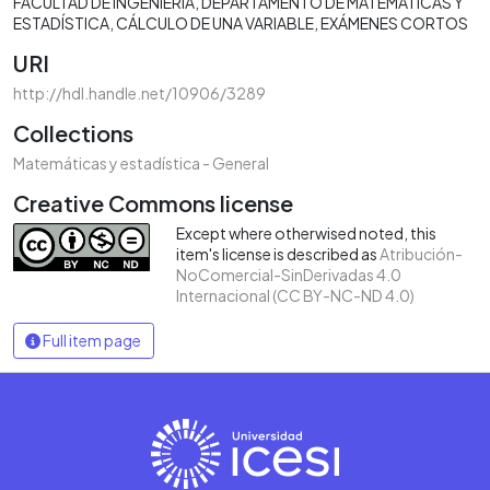
FACULTAD DE INGENIERÍA
DEPARTAMENTO DE MATEMÁTICAS Y
ESTADÍSTICA
CÁLCULO DE UNA VARIABLE
EXÁMENES CORTOS
URI
http://hdl.handle.net/10906/3289
Collections
Matemáticas y estadística - General
Creative Commons license
Except where otherwised noted, this
item's license is described as
Atribución-
NoComercial-SinDerivadas 4.0
Internacional (CC BY-NC-ND 4.0)
Full item page