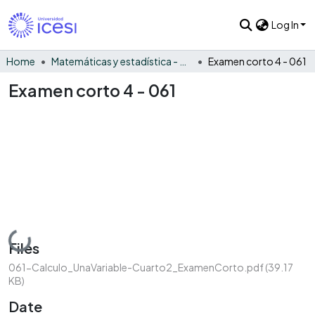
Log In
Home
Matemáticas y estadística - General
Examen corto 4 - 061
Examen corto 4 - 061
Loading...
Files
061-Calculo_UnaVariable-Cuarto2_ExamenCorto.pdf
(39.17
KB)
Date