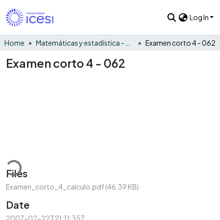
Log In
Home
Matemáticas y estadística - General
Examen corto 4 - 062
Examen corto 4 - 062
ding...
Files
Examen_corto_4_calculo.pdf
(46.39 KB)
Date
2007-02-22T21:11:35Z