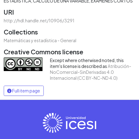
ESTADÍSTICA
CÁLCULO DE UNA VARIABLE
EXÁMENES CORTOS
URI
http://hdl.handle.net/10906/3291
Collections
Matemáticas y estadística - General
Creative Commons license
Except where otherwised noted, this
item's license is described as
Atribución-
NoComercial-SinDerivadas 4.0
Internacional (CC BY-NC-ND 4.0)
Full item page