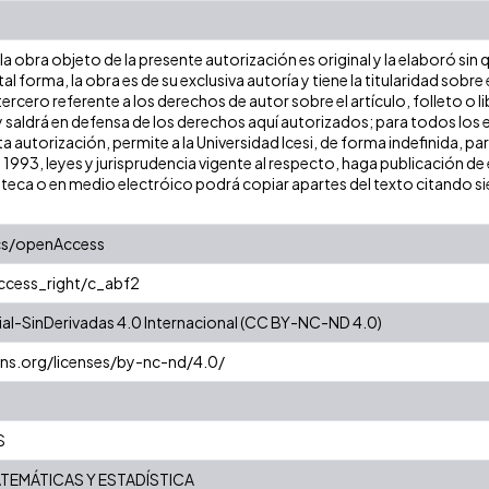
a obra objeto de la presente autorización es original y la elaboró sin
tal forma, la obra es de su exclusiva autoría y tiene la titularidad so
ercero referente a los derechos de autor sobre el artículo, folleto o l
y saldrá en defensa de los derechos aquí autorizados; para todos los 
a autorización, permite a la Universidad Icesi, de forma indefinida, pa
e 1993, leyes y jurisprudencia vigente al respecto, haga publicación 
oteca o en medio electróico podrá copiar apartes del texto citando siem
cs/openAccess
access_right/c_abf2
l-SinDerivadas 4.0 Internacional (CC BY-NC-ND 4.0)
ns.org/licenses/by-nc-nd/4.0/
S
TEMÁTICAS Y ESTADÍSTICA