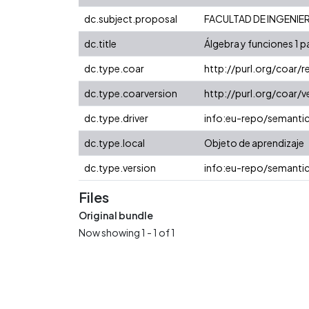
dc.subject.proposal
FACULTAD DE INGENIER
dc.title
Álgebra y funciones 1 p
dc.type.coar
http://purl.org/coar/
dc.type.coarversion
http://purl.org/coar
dc.type.driver
info:eu-repo/semanti
dc.type.local
Objeto de aprendizaje
dc.type.version
info:eu-repo/semantic
Files
Original bundle
Now showing
1 - 1 of 1