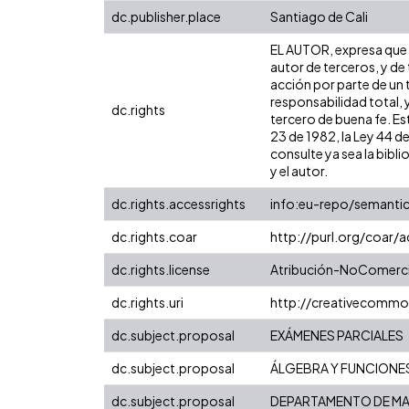
dc.publisher.place
Santiago de Cali
EL AUTOR, expresa que l
autor de terceros, y de 
acción por parte de un t
responsabilidad total, 
dc.rights
tercero de buena fe. Est
23 de 1982, la Ley 44 d
consulte ya sea la bibli
y el autor.
dc.rights.accessrights
info:eu-repo/semanti
dc.rights.coar
http://purl.org/coar/
dc.rights.license
Atribución-NoComercia
dc.rights.uri
http://creativecommo
dc.subject.proposal
EXÁMENES PARCIALES
dc.subject.proposal
ÁLGEBRA Y FUNCIONE
dc.subject.proposal
DEPARTAMENTO DE MA