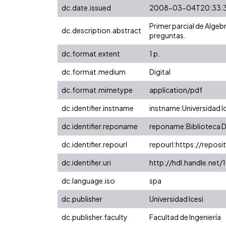
dc.date.issued
2008-03-04T20:33:
Primer parcial de Algeb
dc.description.abstract
preguntas.
dc.format.extent
1 p.
dc.format.medium
Digital
dc.format.mimetype
application/pdf
dc.identifier.instname
instname:Universidad I
dc.identifier.reponame
reponame:Biblioteca Di
dc.identifier.repourl
repourl:https://reposit
dc.identifier.uri
http://hdl.handle.net
dc.language.iso
spa
dc.publisher
Universidad Icesi
dc.publisher.faculty
Facultad de Ingeniería