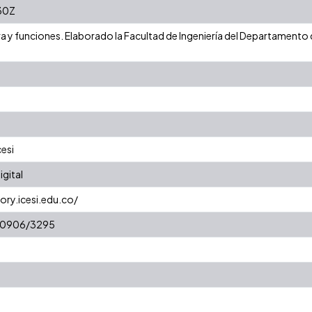
30Z
ra y funciones. Elaborado la Facultad de Ingeniería del Departamento
cesi
gital
ory.icesi.edu.co/
/10906/3295