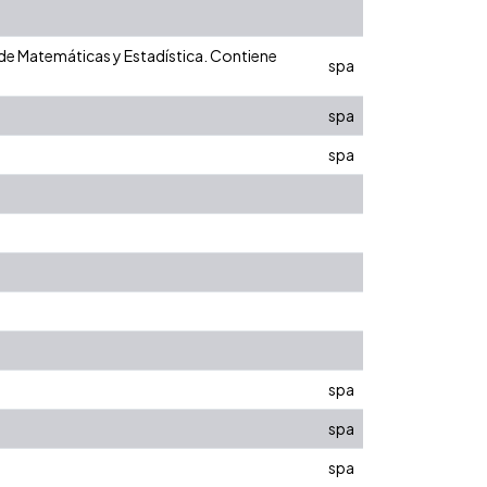
 de Matemáticas y Estadística. Contiene
spa
spa
spa
spa
spa
spa