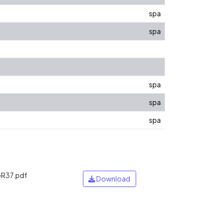
spa
spa
spa
spa
spa
R37.pdf
Download