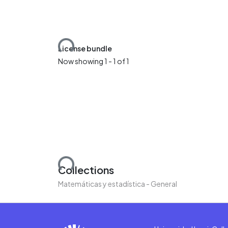
Loading...
License bundle
Now showing
1 - 1 of 1
Loading...
Collections
Matemáticas y estadística - General