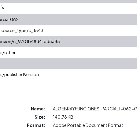
ÍA
arcial 062
resource_type/c_1843
/version/c_970fb48d4fbd8a85
cs/other
s/publishedVersion
Name:
ALGEBRAYFUNCIONES-PARCIAL1-062-G
Size:
140.78 KB
Format:
Adobe Portable Document Format