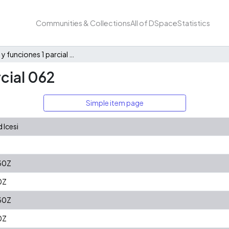
Communities & Collections
All of DSpace
Statistics
Álgebra y funciones 1 parcial 062
rcial 062
Simple item page
 Icesi
30Z
0Z
30Z
0Z