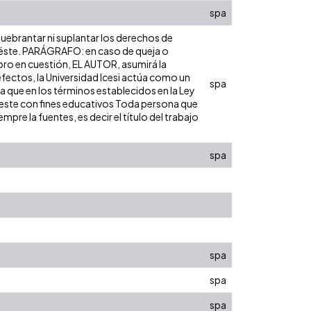
spa
 quebrantar ni suplantar los derechos de
bre éste. PARÁGRAFO: en caso de queja o
ibro en cuestión, EL AUTOR, asumirá la
efectos, la Universidad Icesi actúa como un
spa
ra que en los términos establecidos en la Ley
de este con fines educativos Toda persona que
pre la fuentes, es decir el título del trabajo
spa
spa
spa
spa