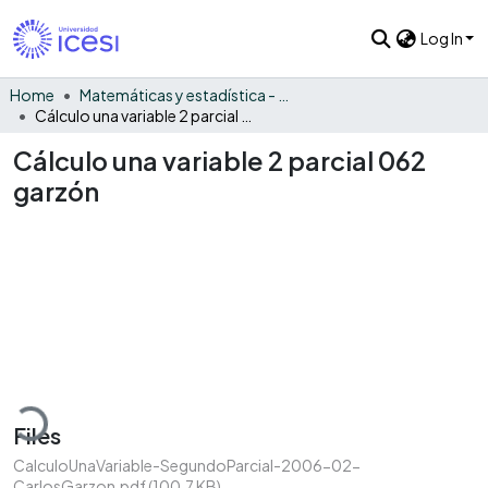
Log In
Home
Matemáticas y estadística - General
Cálculo una variable 2 parcial 062 garzón
Cálculo una variable 2 parcial 062
garzón
oading...
Files
CalculoUnaVariable-SegundoParcial-2006-02-
CarlosGarzon.pdf
(100.7 KB)