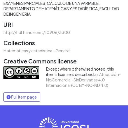
EXÁMENES PARCIALES
CÁLCULO DE UNA VARIABLE
DEPARTAMENTO DE MATEMÁTICAS Y ESTADÍSTICA
FACULTAD
DE INGENIERÍA
URI
http://hdl.handle.net/10906/3300
Collections
Matemáticas y estadística - General
Creative Commons license
Except where otherwised noted, this
item's license is described as
Atribución-
NoComercial-SinDerivadas 4.0
Internacional (CC BY-NC-ND 4.0)
Full item page