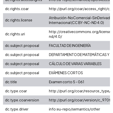
dc.rights.coar
http://purl.org/coar/access_right/c_
Atribución-NoComercial-SinDerivadas
dc.rights.license
Internacional (CC BY-NC-ND 4.0)
http://creativecommons.org/license
dc.rights.uri
nd/4.0/
dc.subject.proposal
FACULTAD DE INGENIERÍA
dc.subject.proposal
DEPARTAMENTO DE MATEMÁTICAS Y E
dc.subject.proposal
CÁLCULO DE VARIAS VARIABLES
dc.subject.proposal
EXÁMENES CORTOS
dc.title
Examen corto 5 - 061
dc.type.coar
http://purl.org/coar/resource_type/
dc.type.coarversion
http://purl.org/coar/version/c_970
dc.type.driver
info:eu-repo/semantics/other