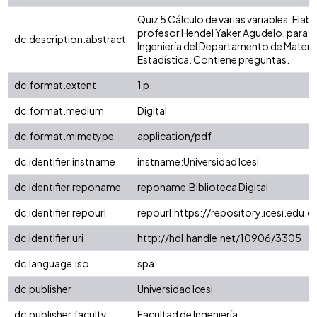
Quiz 5 Cálculo de varias variables. Elab
profesor Hendel Yaker Agudelo, para la
dc.description.abstract
Ingeniería del Departamento de Matem
Estadística. Contiene preguntas.
dc.format.extent
1 p.
dc.format.medium
Digital
dc.format.mimetype
application/pdf
dc.identifier.instname
instname:Universidad Icesi
dc.identifier.reponame
reponame:Biblioteca Digital
dc.identifier.repourl
repourl:https://repository.icesi.edu.c
dc.identifier.uri
http://hdl.handle.net/10906/3305
dc.language.iso
spa
dc.publisher
Universidad Icesi
dc.publisher.faculty
Facultad de Ingeniería