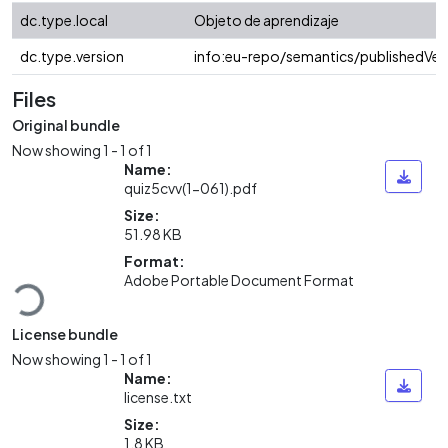
dc.type.local
Objeto de aprendizaje
dc.type.version
info:eu-repo/semantics/publishedVer
Files
Original bundle
Now showing
1 - 1 of 1
Name:
quiz5cvv(1-061).pdf
Size:
51.98 KB
Loading...
Format:
Adobe Portable Document Format
License bundle
Now showing
1 - 1 of 1
Name:
license.txt
Size:
1.8 KB