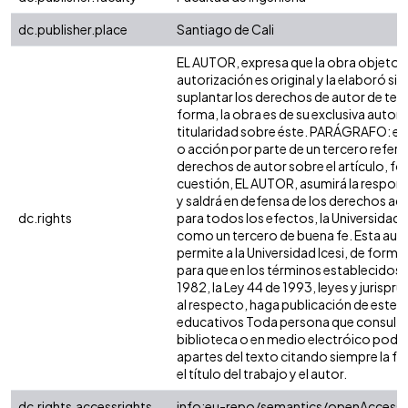
dc.publisher.place
Santiago de Cali
EL AUTOR, expresa que la obra objeto d
autorización es original y la elaboró sin
suplantar los derechos de autor de terc
forma, la obra es de su exclusiva autoría
titularidad sobre éste. PARÁGRAFO: en
o acción por parte de un tercero refere
derechos de autor sobre el artículo, fol
cuestión, EL AUTOR, asumirá la respons
y saldrá en defensa de los derechos aq
dc.rights
para todos los efectos, la Universidad I
como un tercero de buena fe. Esta auto
permite a la Universidad Icesi, de forma 
para que en los términos establecidos e
1982, la Ley 44 de 1993, leyes y jurispr
al respecto, haga publicación de este c
educativos Toda persona que consulte 
biblioteca o en medio electróico podr
apartes del texto citando siempre la fu
el título del trabajo y el autor.
dc.rights.accessrights
info:eu-repo/semantics/openAccess