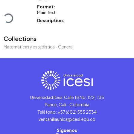
Loading...
Format:
Plain Text
Description:
Collections
Matemáticas y estadística - General
Universidad Icesi: Calle 18 No. 122-135
Pance, Cali - Colombia
Teléfono: +57 (602) 555 2334
ventanillaunica@icesi.edu.co
Síguenos