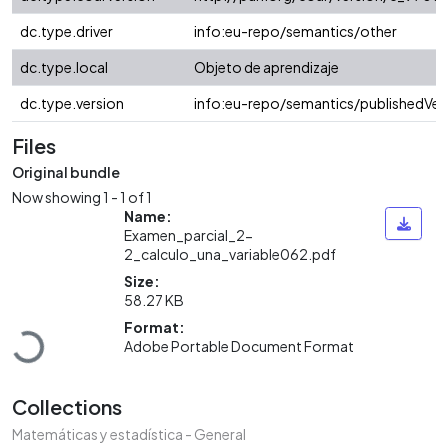
dc.type.driver
info:eu-repo/semantics/other
dc.type.local
Objeto de aprendizaje
dc.type.version
info:eu-repo/semantics/publishedVer
Files
Original bundle
Now showing
1 - 1 of 1
Name:
Examen_parcial_2-
2_calculo_una_variable062.pdf
Size:
58.27 KB
Loading...
Format:
Adobe Portable Document Format
Collections
Matemáticas y estadística - General