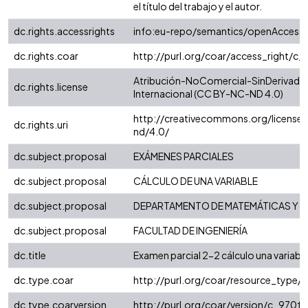
el título del trabajo y el autor.
dc.rights.accessrights
info:eu-repo/semantics/openAccess
dc.rights.coar
http://purl.org/coar/access_right/c_
Atribución-NoComercial-SinDerivadas
dc.rights.license
Internacional (CC BY-NC-ND 4.0)
http://creativecommons.org/license
dc.rights.uri
nd/4.0/
dc.subject.proposal
EXÁMENES PARCIALES
dc.subject.proposal
CÁLCULO DE UNA VARIABLE
dc.subject.proposal
DEPARTAMENTO DE MATEMÁTICAS Y E
dc.subject.proposal
FACULTAD DE INGENIERÍA
dc.title
Examen parcial 2-2 cálculo una variabl
dc.type.coar
http://purl.org/coar/resource_type/
dc.type.coarversion
http://purl.org/coar/version/c_970