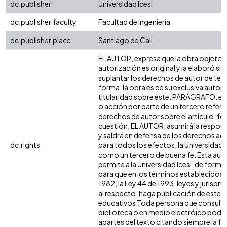
dc.publisher
Universidad Icesi
dc.publisher.faculty
Facultad de Ingeniería
dc.publisher.place
Santiago de Cali
EL AUTOR, expresa que la obra objeto d
autorización es original y la elaboró sin
suplantar los derechos de autor de terc
forma, la obra es de su exclusiva autoría
titularidad sobre éste. PARÁGRAFO: en
o acción por parte de un tercero refere
derechos de autor sobre el artículo, fol
cuestión, EL AUTOR, asumirá la respons
y saldrá en defensa de los derechos aq
dc.rights
para todos los efectos, la Universidad I
como un tercero de buena fe. Esta auto
permite a la Universidad Icesi, de forma 
para que en los términos establecidos e
1982, la Ley 44 de 1993, leyes y jurispr
al respecto, haga publicación de este c
educativos Toda persona que consulte 
biblioteca o en medio electróico podr
apartes del texto citando siempre la fu