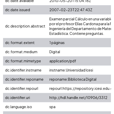
dc.date.available
2010-05-20T15:04:16Z
dc.date.issued
2007-02-23T22:47:43Z
Examen parcial Cálculo en una variable
por el profesor Elías Cardona para la F
dc.description.abstract
Ingeniería del Departamento de Matem
Estadística. Contiene preguntas.
dc.format.extent
1 páginas
dc.format.medium
Digital
dc.format.mimetype
application/pdf
dc.identifier.instname
instname:Universidad Icesi
dc.identifier.reponame
reponame:Biblioteca Digital
dc.identifier.repourl
repourl:https://repository.icesi.edu.c
dc.identifier.uri
http://hdl.handle.net/10906/3312
dc.language.iso
spa