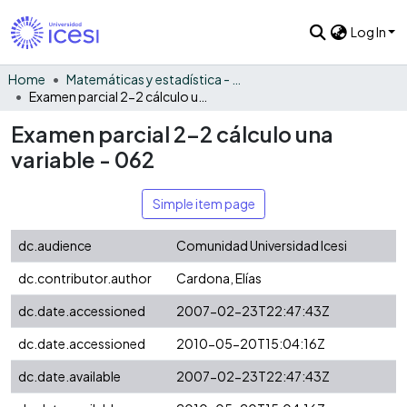
Log In
Home
Matemáticas y estadística - General
Examen parcial 2-2 cálculo una variable - 062
Examen parcial 2-2 cálculo una
variable - 062
Simple item page
dc.audience
Comunidad Universidad Icesi
dc.contributor.author
Cardona, Elías
dc.date.accessioned
2007-02-23T22:47:43Z
dc.date.accessioned
2010-05-20T15:04:16Z
dc.date.available
2007-02-23T22:47:43Z