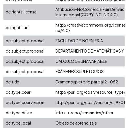
Atribución-NoComercial-SinDerivadas
dc.rights.license
Internacional (CC BY-NC-ND 4.0)
http://creativecommons.org/license
dc.rights.uri
nd/4.0/
dc.subject.proposal
FACULTAD DE INGENIERÍA
dc.subject.proposal
DEPARTAMENTO DE MATEMÁTICAS Y E
dc.subject.proposal
CÁLCULO DE UNA VARIABLE
dc.subject.proposal
EXÁMENES SUPLETORIOS
dc.title
Examen supletorio parcial 2 - 062
dc.type.coar
http://purl.org/coar/resource_type/
dc.type.coarversion
http://purl.org/coar/version/c_970
dc.type.driver
info:eu-repo/semantics/other
dc.type.local
Objeto de aprendizaje