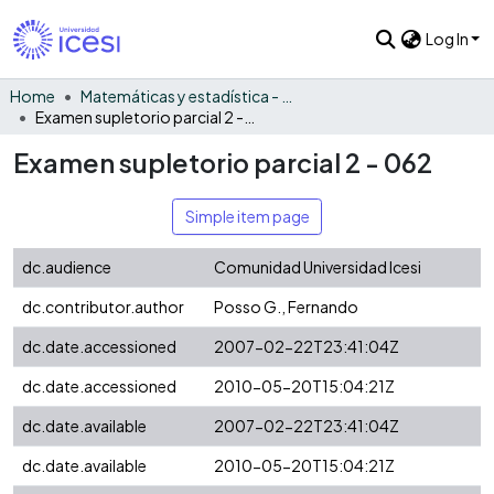
Log In
Home
Matemáticas y estadística - General
Examen supletorio parcial 2 - 062
Examen supletorio parcial 2 - 062
Simple item page
dc.audience
Comunidad Universidad Icesi
dc.contributor.author
Posso G., Fernando
dc.date.accessioned
2007-02-22T23:41:04Z
dc.date.accessioned
2010-05-20T15:04:21Z
dc.date.available
2007-02-22T23:41:04Z
dc.date.available
2010-05-20T15:04:21Z