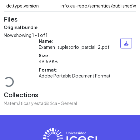
dc.type.version
info:eu-repo/semantics/publishedVer
Files
Original bundle
Now showing
1 - 1 of 1
Name:
Examen_supletorio_parcial_2.pdf
Size:
49.59 KB
Loading...
Format:
Adobe Portable Document Format
Collections
Matemáticas y estadística - General