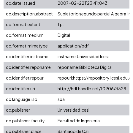
dc.date.issued
2007-02-22T23:41:04Z
dc.description.abstract
Supletorio segundo parcial Algebra line
dc.format.extent
1 p.
dc.format.medium
Digital
dc.format.mimetype
application/pdf
dc.identifier.instname
instname:Universidad Icesi
dc.identifier.reponame
reponame:Biblioteca Digital
dc.identifier.repourl
repourl:https://repository.icesi.edu.c
dc.identifier.uri
http://hdl.handle.net/10906/3328
dc.language.iso
spa
dc.publisher
Universidad Icesi
dc.publisher.faculty
Facultad de Ingeniería
dc.publisher.place
Santiago de Cali