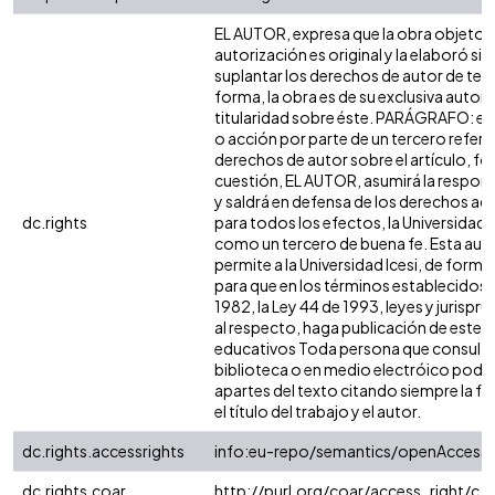
EL AUTOR, expresa que la obra objeto d
autorización es original y la elaboró sin
suplantar los derechos de autor de terc
forma, la obra es de su exclusiva autoría
titularidad sobre éste. PARÁGRAFO: en
o acción por parte de un tercero refere
derechos de autor sobre el artículo, fol
cuestión, EL AUTOR, asumirá la respons
y saldrá en defensa de los derechos aq
dc.rights
para todos los efectos, la Universidad I
como un tercero de buena fe. Esta auto
permite a la Universidad Icesi, de forma 
para que en los términos establecidos e
1982, la Ley 44 de 1993, leyes y jurispr
al respecto, haga publicación de este c
educativos Toda persona que consulte 
biblioteca o en medio electróico podr
apartes del texto citando siempre la fu
el título del trabajo y el autor.
dc.rights.accessrights
info:eu-repo/semantics/openAccess
dc.rights.coar
http://purl.org/coar/access_right/c_