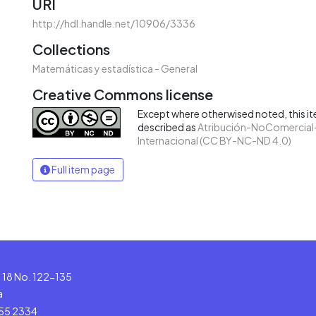
URI
http://hdl.handle.net/10906/3336
Collections
Matemáticas y estadística - General
Creative Commons license
Except where otherwised noted, this ite
described as
Atribución-NoComercial-
Internacional (CC BY-NC-ND 4.0)
Full item page
le 18 No. 122-135
a
555 2334