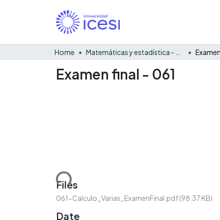
Home
Matemáticas y estadística - General
Examen 
Examen final - 061
Loading...
Files
061-Calculo_Varias_ExamenFinal.pdf
(98.37 KB)
Date