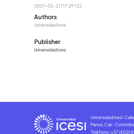
2007-02-21T17:29:12Z
Authors
Universidad Icesi
Publisher
Universidad Icesi
Universidad Icesi: Cal
Pance, Cali - Colombi
Teléfono: +57 (602) 