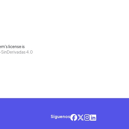
m's license is
SinDerivadas 4.0
Síguenos