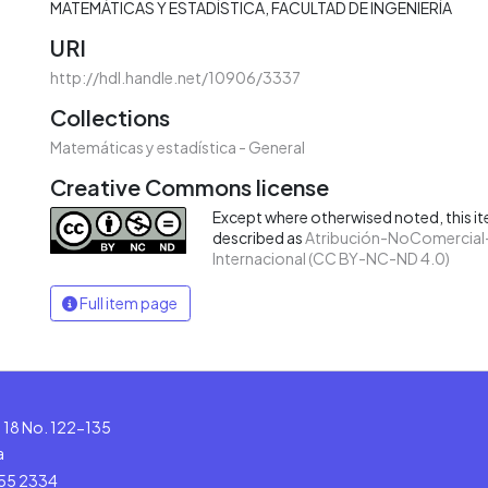
MATEMÁTICAS Y ESTADÍSTICA
FACULTAD DE INGENIERÍA
URI
http://hdl.handle.net/10906/3337
Collections
Matemáticas y estadística - General
Creative Commons license
Except where otherwised noted, this ite
described as
Atribución-NoComercial-
Internacional (CC BY-NC-ND 4.0)
Full item page
le 18 No. 122-135
a
555 2334