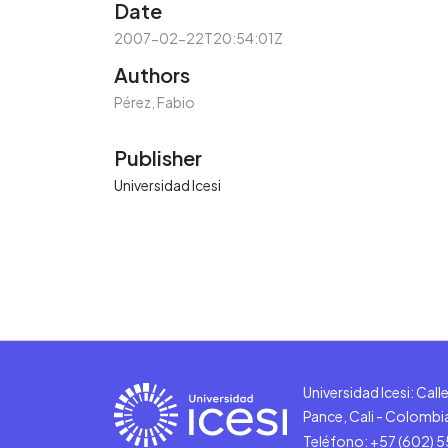
Date
2007-02-22T20:54:01Z
Authors
Pérez, Fabio
Publisher
Universidad Icesi
Universidad Icesi: Cal
Pance, Cali - Colombi
Teléfono: +57 (602) 