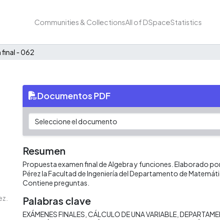
Communities & Collections
All of DSpace
Statistics
final - 062
Documentos PDF
Resumen
Propuesta examen final de Algebra y funciones. Elaborado por
Pérez la Facultad de Ingeniería del Departamento de Matemátic
Contiene preguntas.
ez.
Palabras clave
EXÁMENES FINALES
CÁLCULO DE UNA VARIABLE
DEPARTAME