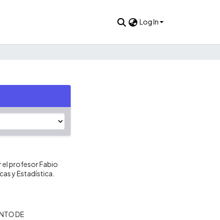
Log In
 el profesor Fabio
as y Estadística.
NTO DE