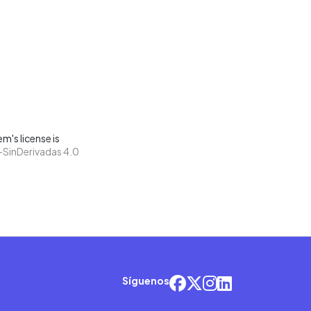
m's license is
SinDerivadas 4.0
Síguenos