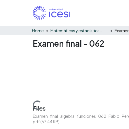
Home
Matemáticas y estadística - General
Examen 
Examen final - 062
Loading...
Files
Examen_final_algebra_funciones_062_Fabio_Per
pdf
(67.44 KB)