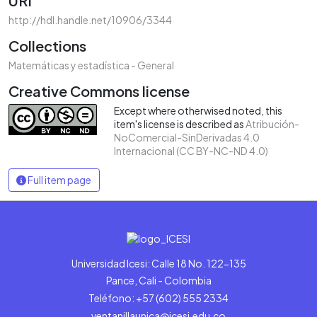
URI
http://hdl.handle.net/10906/3344
Collections
Matemáticas y estadística - General
Creative Commons license
Except where otherwised noted, this
item's license is described as
Atribución-
NoComercial-SinDerivadas 4.0
Internacional (CC BY-NC-ND 4.0)
Full item page
Universidad Icesi: Calle 18 No. 122-135
Pance, Cali - Colombia
Teléfono: +57 (602) 555 2334
ventanillaunica@icesi.edu.co