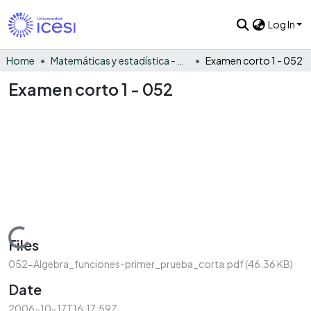
Log In
Home
Matemáticas y estadística - General
Examen corto 1 - 052
Examen corto 1 - 052
Loading...
Files
052-Algebra_funciones-primer_prueba_corta.pdf
(46.36 KB)
Date
2006-10-17T16:17:59Z