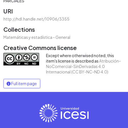
PARCIALES
URI
http://hdl.handle.net/10906/3355
Collections
Matemáticas y estadística - General
Creative Commons license
Except where otherwised noted, this
item's license is described as
Atribución-
NoComercial-SinDerivadas 4.0
Internacional (CC BY-NC-ND 4.0)
Full item page