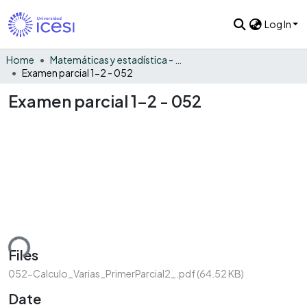
Log In
Home
Matemáticas y estadística - General
Examen parcial 1-2 - 052
Examen parcial 1-2 - 052
ding...
Files
052-Calculo_Varias_PrimerParcial2_.pdf
(64.52 KB)
Date