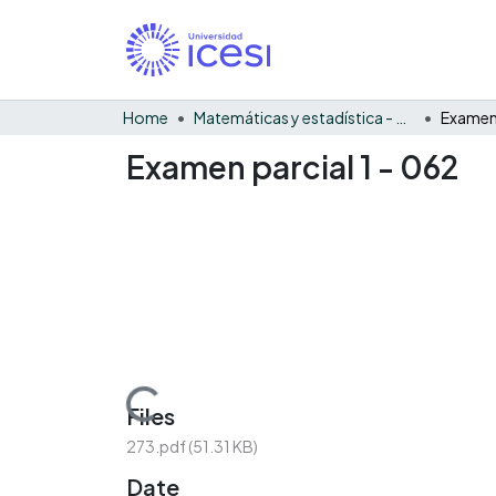
Home
Matemáticas y estadística - General
Examen 
Examen parcial 1 - 062
Loading...
Files
273.pdf
(51.31 KB)
Date