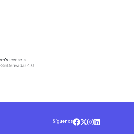
m's license is
SinDerivadas 4.0
Síguenos