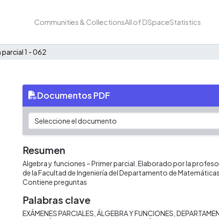
Communities & Collections
All of DSpace
Statistics
parcial 1 - 062
Documentos PDF
Resumen
Algebra y funciones – Primer parcial. Elaborado por la profe
de la Facultad de Ingeniería del Departamento de Matemáticas 
Contiene preguntas
Palabras clave
EXÁMENES PARCIALES
ÁLGEBRA Y FUNCIONES
DEPARTAMEN