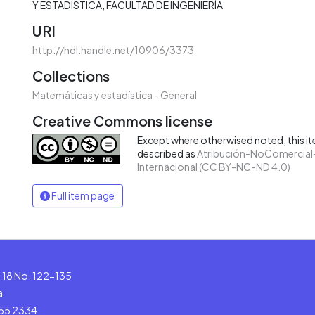
Y ESTADÍSTICA
FACULTAD DE INGENIERÍA
URI
http://hdl.handle.net/10906/3373
Collections
Matemáticas y estadística - General
Creative Commons license
Except where otherwised noted, this ite
described as
Atribución-NoComercial-
Internacional (CC BY-NC-ND 4.0)
Full item page
le 18 No. 122-135
a
555 2334