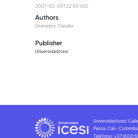
2007-02-05T22:50:06Z
Authors
Granados, Claudia
Publisher
Universidad Icesi
Universidad Icesi: Cal
Pance, Cali - Colombi
Teléfono: +57 (602) 