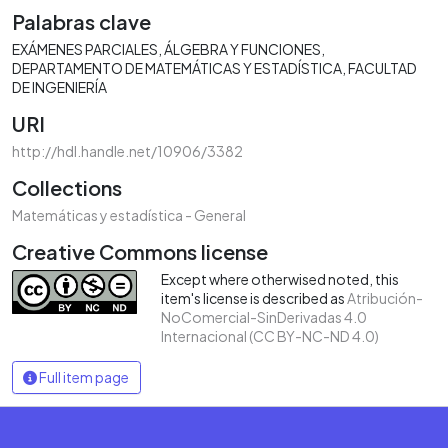
Palabras clave
EXÁMENES PARCIALES
ÁLGEBRA Y FUNCIONES
DEPARTAMENTO DE MATEMÁTICAS Y ESTADÍSTICA
FACULTAD
DE INGENIERÍA
URI
http://hdl.handle.net/10906/3382
Collections
Matemáticas y estadística - General
Creative Commons license
Except where otherwised noted, this
item's license is described as
Atribución-
NoComercial-SinDerivadas 4.0
Internacional (CC BY-NC-ND 4.0)
Full item page