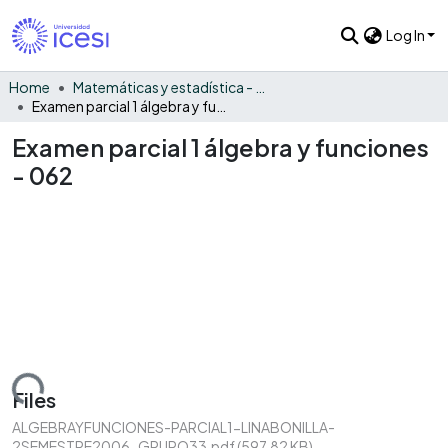
Log In
Home
Matemáticas y estadística - General
Examen parcial 1 álgebra y funciones - 062
Examen parcial 1 álgebra y funciones
- 062
Loading...
Files
ALGEBRAYFUNCIONES-PARCIAL1-LINABONILLA-
2SEMESTRE2006-GRUPO33.pdf
(597.82 KB)