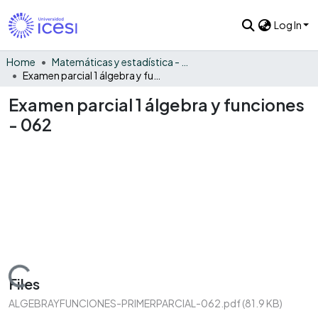
Log In
Home
Matemáticas y estadística - General
Examen parcial 1 álgebra y funciones - 062
Examen parcial 1 álgebra y funciones
- 062
Loading...
Files
ALGEBRAYFUNCIONES-PRIMERPARCIAL-062.pdf
(81.9 KB)