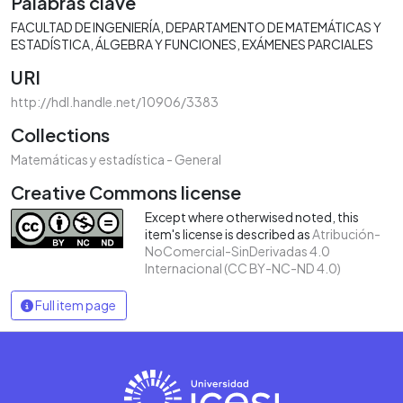
Palabras clave
FACULTAD DE INGENIERÍA
DEPARTAMENTO DE MATEMÁTICAS Y
ESTADÍSTICA
ÁLGEBRA Y FUNCIONES
EXÁMENES PARCIALES
URI
http://hdl.handle.net/10906/3383
Collections
Matemáticas y estadística - General
Creative Commons license
Except where otherwised noted, this
item's license is described as
Atribución-
NoComercial-SinDerivadas 4.0
Internacional (CC BY-NC-ND 4.0)
Full item page