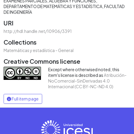
EXÁMENES PARCIALES
ÁLGEBRA Y FUNCIONES
DEPARTAMENTO DE MATEMÁTICAS Y ESTADÍSTICA
FACULTAD
DE INGENIERÍA
URI
http://hdl.handle.net/10906/3391
Collections
Matemáticas y estadística - General
Creative Commons license
Except where otherwised noted, this
item's license is described as
Atribución-
NoComercial-SinDerivadas 4.0
Internacional (CC BY-NC-ND 4.0)
Full item page