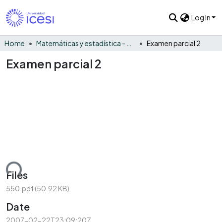
Log In
Home
Matemáticas y estadística - General
Examen parcial 2
Examen parcial 2
ding...
Files
550.pdf
(50.92 KB)
Date
2007-02-22T23:09:20Z