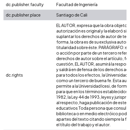
dc.publisher.faculty
Facultad de Ingeniería
dc.publisher.place
Santiago de Cali
EL AUTOR, expresa que la obra objeto d
autorización es original y la elaboró sin
suplantar los derechos de autor de terc
forma, la obra es de su exclusiva autoría
titularidad sobre éste. PARÁGRAFO: en
o acción por parte de un tercero refere
derechos de autor sobre el artículo, fol
cuestión, EL AUTOR, asumirá la respons
y saldrá en defensa de los derechos aq
dc.rights
para todos los efectos, la Universidad I
como un tercero de buena fe. Esta auto
permite a la Universidad Icesi, de forma 
para que en los términos establecidos e
1982, la Ley 44 de 1993, leyes y jurispr
al respecto, haga publicación de este c
educativos Toda persona que consulte 
biblioteca o en medio electróico podr
apartes del texto citando siempre la fu
el título del trabajo y el autor.