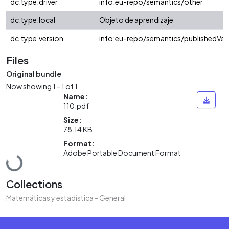
dc.type.driver
info:eu-repo/semantics/other
dc.type.local
Objeto de aprendizaje
dc.type.version
info:eu-repo/semantics/publishedVer
Files
Original bundle
Now showing
1 - 1 of 1
Name:
110.pdf
Size:
78.14 KB
Format:
Loading...
Adobe Portable Document Format
Collections
Matemáticas y estadística - General