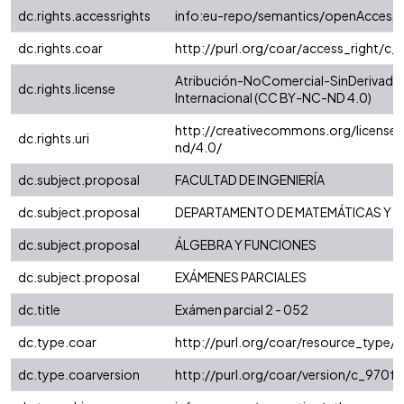
dc.rights.accessrights
info:eu-repo/semantics/openAccess
dc.rights.coar
http://purl.org/coar/access_right/c_
Atribución-NoComercial-SinDerivadas
dc.rights.license
Internacional (CC BY-NC-ND 4.0)
http://creativecommons.org/license
dc.rights.uri
nd/4.0/
dc.subject.proposal
FACULTAD DE INGENIERÍA
dc.subject.proposal
DEPARTAMENTO DE MATEMÁTICAS Y E
dc.subject.proposal
ÁLGEBRA Y FUNCIONES
dc.subject.proposal
EXÁMENES PARCIALES
dc.title
Exámen parcial 2 - 052
dc.type.coar
http://purl.org/coar/resource_type/
dc.type.coarversion
http://purl.org/coar/version/c_970