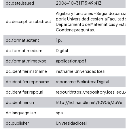
dc.date.issued
2006-10-31T15:49:41Z
Algebra y funciones – Segundo parcial
por la Universidad Icesi en la Facultad de
dc.description.abstract
Departamento de Matemáticas y Estadí
Contiene preguntas.
dc.format.extent
1 p.
dc.format.medium
Digital
dc.format.mimetype
application/pdf
dc.identifier.instname
instname:Universidad Icesi
dc.identifier.reponame
reponame:Biblioteca Digital
dc.identifier.repourl
repourl:https://repository.icesi.edu.c
dc.identifier.uri
http://hdl.handle.net/10906/3396
dc.language.iso
spa
dc.publisher
Universidad Icesi