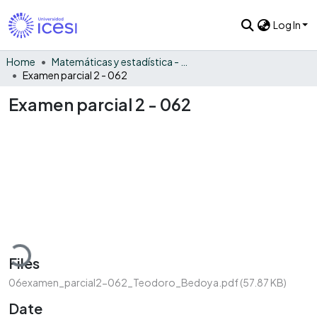
Log In
Home
Matemáticas y estadística - General
Examen parcial 2 - 062
Examen parcial 2 - 062
oading...
Files
06examen_parcial2-062_Teodoro_Bedoya.pdf
(57.87 KB)
Date