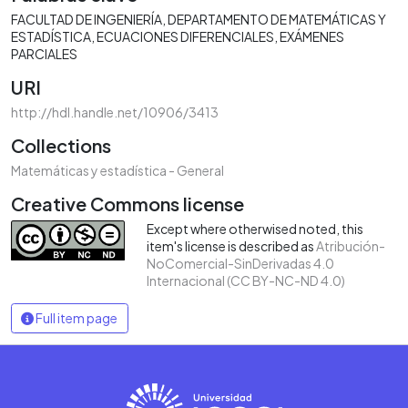
FACULTAD DE INGENIERÍA
DEPARTAMENTO DE MATEMÁTICAS Y
ESTADÍSTICA
ECUACIONES DIFERENCIALES
EXÁMENES
PARCIALES
URI
http://hdl.handle.net/10906/3413
Collections
Matemáticas y estadística - General
Creative Commons license
Except where otherwised noted, this
item's license is described as
Atribución-
NoComercial-SinDerivadas 4.0
Internacional (CC BY-NC-ND 4.0)
Full item page