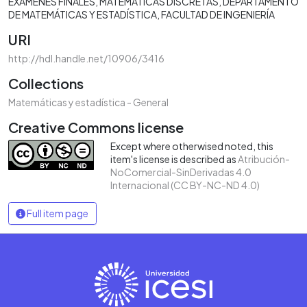
EXÁMENES FINALES
MATEMÁTICAS DISCRETAS
DEPARTAMENTO
DE MATEMÁTICAS Y ESTADÍSTICA
FACULTAD DE INGENIERÍA
URI
http://hdl.handle.net/10906/3416
Collections
Matemáticas y estadística - General
Creative Commons license
Except where otherwised noted, this
item's license is described as
Atribución-
NoComercial-SinDerivadas 4.0
Internacional (CC BY-NC-ND 4.0)
Full item page