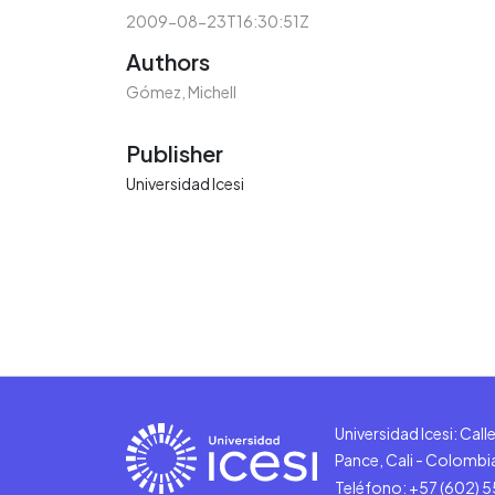
2009-08-23T16:30:51Z
Authors
Gómez, Michell
Publisher
Universidad Icesi
Universidad Icesi: Cal
Pance, Cali - Colombi
Teléfono: +57 (602) 