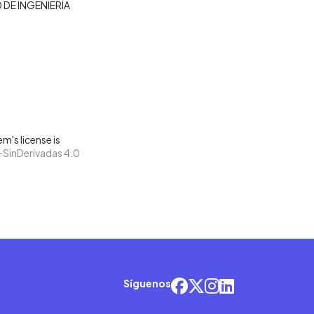
 DE INGENIERÍA
m's license is
SinDerivadas 4.0
Síguenos