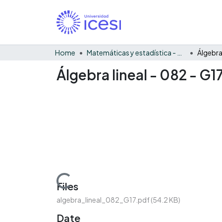
Home
Matemáticas y estadística - General
Álgebra lineal - 082 - G17
Loading...
Files
algebra_lineal_082_G17.pdf
(54.2 KB)
Date