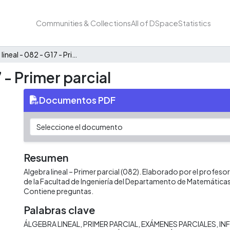
Communities & Collections
All of DSpace
Statistics
Álgebra lineal - 082 - G17 - Primer parcial
 - Primer parcial
Documentos PDF
Resumen
Algebra lineal – Primer parcial (082). Elaborado por el profeso
de la Facultad de Ingeniería del Departamento de Matemáticas 
Contiene preguntas.
Palabras clave
ÁLGEBRA LINEAL
PRIMER PARCIAL
EXÁMENES PARCIALES
IN