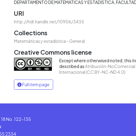
DEPARTAMENTO DE MATEMÁTICAS Y ESTADÍSTICA
FACULTAD
URI
http://hdl.handle.net/10906/3435
Collections
Matemáticas y estadística - General
Creative Commons license
Except where otherwised noted, this ite
described as
Atribución-NoComercial-
Internacional (CC BY-NC-ND 4.0)
Full item page
le 18 No. 122-135
a
555 2334