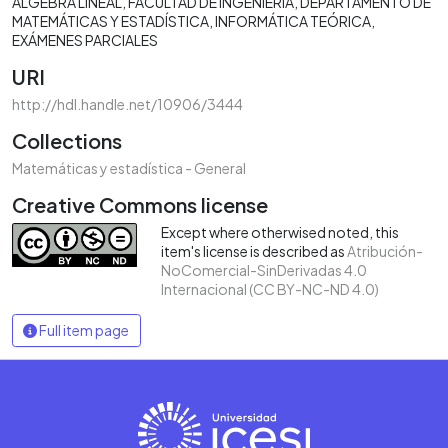
ÁLGEBRA LINEAL
FACULTAD DE INGENIERÍA
DEPARTAMENTO DE
MATEMÁTICAS Y ESTADÍSTICA
INFORMÁTICA TEÓRICA
EXÁMENES PARCIALES
URI
http://hdl.handle.net/10906/3444
Collections
Matemáticas y estadística - General
Creative Commons license
Except where otherwised noted, this
item's license is described as
Atribución-
NoComercial-SinDerivadas 4.0
Internacional (CC BY-NC-ND 4.0)
Full item page