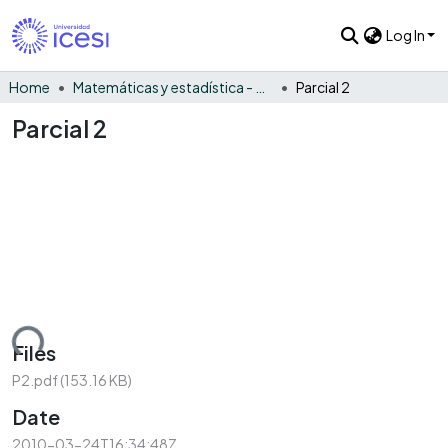
Log In
Home
Matemáticas y estadística - General
Parcial 2
Parcial 2
Loading...
Files
P2.pdf
(153.16 KB)
Date
2010-03-24T16:34:48Z