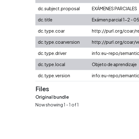
dc.subject.proposal
EXÁMENES PARCIALES
dc.title
Exámen parcial 1-2 - 0
dc.type.coar
http://purl.org/coar/
dc.type.coarversion
http://purl.org/coar
dc.type.driver
info:eu-repo/semanti
dc.type.local
Objeto de aprendizaje
dc.type.version
info:eu-repo/semantic
Files
Original bundle
Now showing
1 - 1 of 1