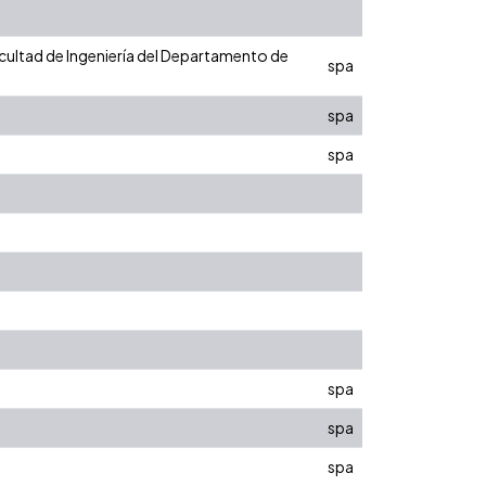
acultad de Ingeniería del Departamento de
spa
spa
spa
spa
spa
spa