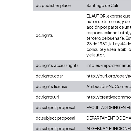
dc.publisher.place
Santiago de Cali
EL AUTOR, expresa que l
autor de terceros, y de 
acción por parte de un t
responsabilidad total, 
dc.rights
tercero de buena fe. Est
23 de 1982, la Ley 44 d
consulte ya sea la bibli
y el autor.
dc.rights.accessrights
info:eu-repo/semanti
dc.rights.coar
http://purl.org/coar/
dc.rights.license
Atribución-NoComercia
dc.rights.uri
http://creativecommo
dc.subject.proposal
FACULTAD DE INGENIER
dc.subject.proposal
DEPARTAMENTO DE MA
dc.subject.proposal
ÁLGEBRA Y FUNCIONE