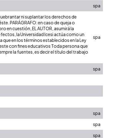
spa
 quebrantar ni suplantar los derechos de
bre éste. PARÁGRAFO: en caso de queja o
ibro en cuestión, EL AUTOR, asumirá la
efectos, la Universidad Icesi actúa como un
spa
ra que en los términos establecidos en la Ley
de este con fines educativos Toda persona que
pre la fuentes, es decir el título del trabajo
spa
spa
spa
spa