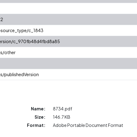
52
resource_type/c_1843
/version/c_970fb48d4fbd8a85
cs/other
s/publishedVersion
Name:
8734.pdf
Size:
146.7 KB
Format:
Adobe Portable Document Format