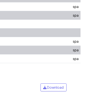
spa
spa
spa
spa
spa
Download