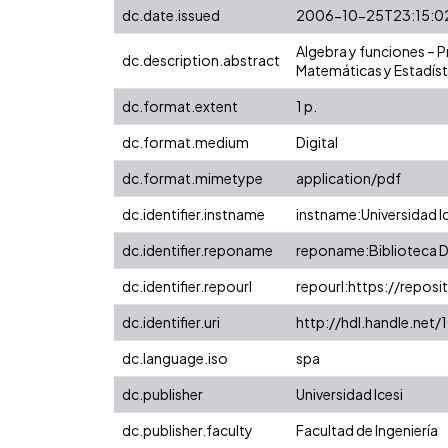
dc.date.issued
2006-10-25T23:15:0
Algebra y funciones – P
dc.description.abstract
Matemáticas y Estadíst
dc.format.extent
1 p.
dc.format.medium
Digital
dc.format.mimetype
application/pdf
dc.identifier.instname
instname:Universidad I
dc.identifier.reponame
reponame:Biblioteca Di
dc.identifier.repourl
repourl:https://reposit
dc.identifier.uri
http://hdl.handle.net
dc.language.iso
spa
dc.publisher
Universidad Icesi
dc.publisher.faculty
Facultad de Ingeniería