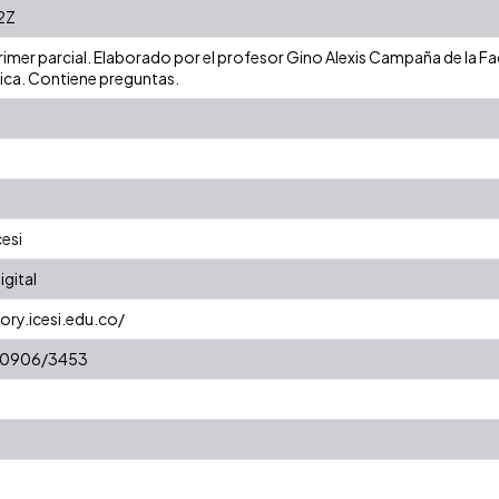
2Z
rimer parcial. Elaborado por el profesor Gino Alexis Campaña de la F
ica. Contiene preguntas.
cesi
gital
ory.icesi.edu.co/
/10906/3453