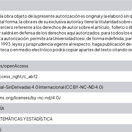
a obra objeto de la presente autorización es original y la elaboró sin
tal forma, la obra es de su exclusiva autoría y tiene la titularidad so
ercero referente a los derechos de autor sobre el artículo, folleto o l
y saldrá en defensa de los derechos aquí autorizados; para todos los 
a autorización, permite a la Universidad Icesi, de forma indefinida, pa
e 1993, leyes y jurisprudencia vigente al respecto, haga publicación 
oteca o en medio electróico podrá copiar apartes del texto citando siem
cs/openAccess
access_right/c_abf2
l-SinDerivadas 4.0 Internacional (CC BY-NC-ND 4.0)
ns.org/licenses/by-nc-nd/4.0/
ÍA
TEMÁTICAS Y ESTADÍSTICA
S