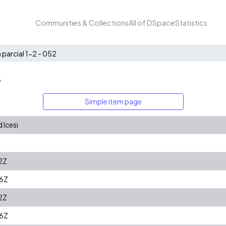
Communities & Collections
All of DSpace
Statistics
parcial 1-2 - 052
2
Simple item page
 Icesi
2Z
6Z
2Z
6Z