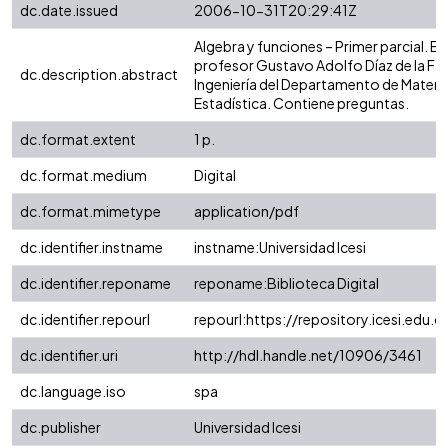
dc.date.issued
2006-10-31T20:29:41Z
Algebra y funciones – Primer parcial. E
profesor Gustavo Adolfo Díaz de la Fa
dc.description.abstract
Ingeniería del Departamento de Matem
Estadística. Contiene preguntas.
dc.format.extent
1 p.
dc.format.medium
Digital
dc.format.mimetype
application/pdf
dc.identifier.instname
instname:Universidad Icesi
dc.identifier.reponame
reponame:Biblioteca Digital
dc.identifier.repourl
repourl:https://repository.icesi.edu.c
dc.identifier.uri
http://hdl.handle.net/10906/3461
dc.language.iso
spa
dc.publisher
Universidad Icesi