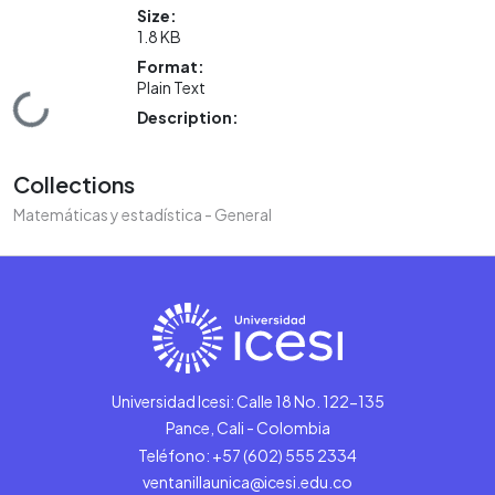
Size:
1.8 KB
Format:
Plain Text
Loading...
Description:
Collections
Matemáticas y estadística - General
Universidad Icesi: Calle 18 No. 122-135
Pance, Cali - Colombia
Teléfono: +57 (602) 555 2334
ventanillaunica@icesi.edu.co