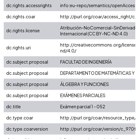
dc.rights.accessrights
info:eu-repo/semantics/openAccess
dc.rights.coar
http://purl.org/coar/access_right/c_
Atribución-NoComercial-SinDerivadas
dc.rights.license
Internacional (CC BY-NC-ND 4.0)
http://creativecommons.org/license
dc.rights.uri
nd/4.0/
dc.subject.proposal
FACULTAD DE INGENIERÍA
dc.subject.proposal
DEPARTAMENTO DE MATEMÁTICAS Y E
dc.subject.proposal
ÁLGEBRA Y FUNCIONES
dc.subject.proposal
EXÁMENES PARCIALES
dc.title
Exámen parcial 1 - 052
dc.type.coar
http://purl.org/coar/resource_type/
dc.type.coarversion
http://purl.org/coar/version/c_970