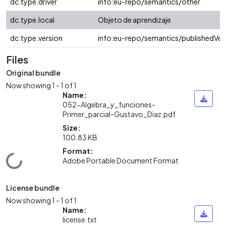
dc.type.driver
info:eu-repo/semantics/other
dc.type.local
Objeto de aprendizaje
dc.type.version
info:eu-repo/semantics/publishedVer
Files
Original bundle
Now showing
1 - 1 of 1
Name:
052-Algebra_y_funciones-
Primer_parcial-Gustavo_Diaz.pdf
Size:
100.83 KB
Format:
Loading...
Adobe Portable Document Format
License bundle
Now showing
1 - 1 of 1
Name:
license.txt