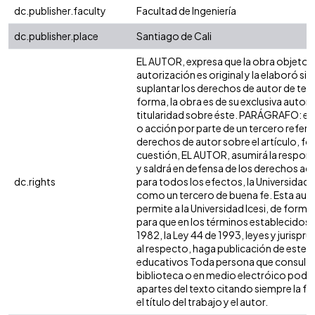
dc.publisher.faculty
Facultad de Ingeniería
dc.publisher.place
Santiago de Cali
EL AUTOR, expresa que la obra objeto d
autorización es original y la elaboró sin
suplantar los derechos de autor de terc
forma, la obra es de su exclusiva autoría
titularidad sobre éste. PARÁGRAFO: en
o acción por parte de un tercero refere
derechos de autor sobre el artículo, fol
cuestión, EL AUTOR, asumirá la respons
y saldrá en defensa de los derechos aq
dc.rights
para todos los efectos, la Universidad I
como un tercero de buena fe. Esta auto
permite a la Universidad Icesi, de forma 
para que en los términos establecidos e
1982, la Ley 44 de 1993, leyes y jurispr
al respecto, haga publicación de este c
educativos Toda persona que consulte 
biblioteca o en medio electróico podr
apartes del texto citando siempre la fu
el título del trabajo y el autor.