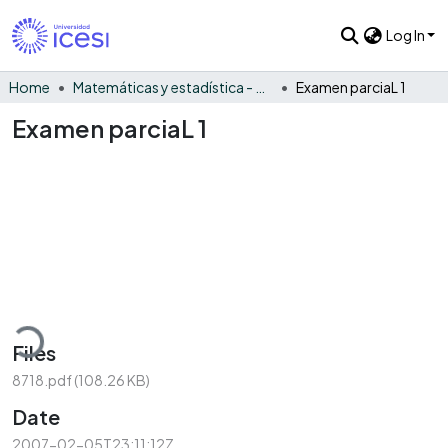
Log In
Home
Matemáticas y estadística - General
Examen parciaL 1
Examen parciaL 1
ading...
Files
8718.pdf
(108.26 KB)
Date
2007-02-05T23:11:12Z