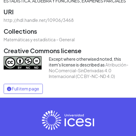
ESTADÍSTICA
ÁLGEBRA Y FUNCIONES
EXÁMENES PARCIALES
URI
http://hdl.handle.net/10906/3468
Collections
Matemáticas y estadística - General
Creative Commons license
Except where otherwised noted, this
item's license is described as
Atribución-
NoComercial-SinDerivadas 4.0
Internacional (CC BY-NC-ND 4.0)
Full item page