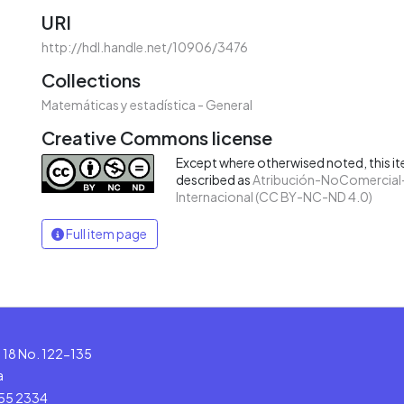
URI
http://hdl.handle.net/10906/3476
Collections
Matemáticas y estadística - General
Creative Commons license
Except where otherwised noted, this ite
described as
Atribución-NoComercial-
Internacional (CC BY-NC-ND 4.0)
Full item page
le 18 No. 122-135
a
555 2334