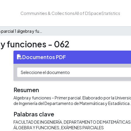
Communities & Collections
All of DSpace
Statistics
Examen parcial 1 álgebra y funciones - 062
 y funciones - 062
Documentos PDF
Resumen
Algebra y funciones – Primer parcial. Elaborado por la Universid
de Ingeniería del Departamento de Matemáticas y Estadística
Palabras clave
FACULTAD DE INGENIERÍA
DEPARTAMENTO DE MATEMÁTICAS 
ÁLGEBRA Y FUNCIONES
EXÁMENES PARCIALES