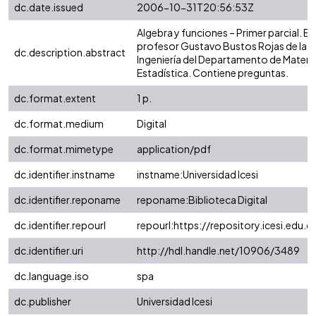
dc.date.issued
2006-10-31T20:56:53Z
Algebra y funciones – Primer parcial. E
profesor Gustavo Bustos Rojas de la F
dc.description.abstract
Ingeniería del Departamento de Matem
Estadística. Contiene preguntas.
dc.format.extent
1 p.
dc.format.medium
Digital
dc.format.mimetype
application/pdf
dc.identifier.instname
instname:Universidad Icesi
dc.identifier.reponame
reponame:Biblioteca Digital
dc.identifier.repourl
repourl:https://repository.icesi.edu.c
dc.identifier.uri
http://hdl.handle.net/10906/3489
dc.language.iso
spa
dc.publisher
Universidad Icesi