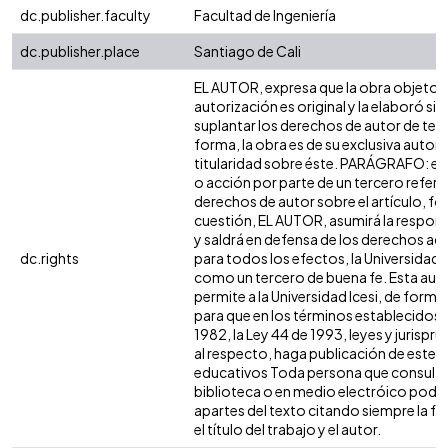
dc.publisher.faculty
Facultad de Ingeniería
dc.publisher.place
Santiago de Cali
EL AUTOR, expresa que la obra objeto d
autorización es original y la elaboró sin
suplantar los derechos de autor de terc
forma, la obra es de su exclusiva autoría
titularidad sobre éste. PARÁGRAFO: en
o acción por parte de un tercero refere
derechos de autor sobre el artículo, fol
cuestión, EL AUTOR, asumirá la respons
y saldrá en defensa de los derechos aq
dc.rights
para todos los efectos, la Universidad I
como un tercero de buena fe. Esta auto
permite a la Universidad Icesi, de forma 
para que en los términos establecidos e
1982, la Ley 44 de 1993, leyes y jurispr
al respecto, haga publicación de este c
educativos Toda persona que consulte 
biblioteca o en medio electróico podr
apartes del texto citando siempre la fu
el título del trabajo y el autor.