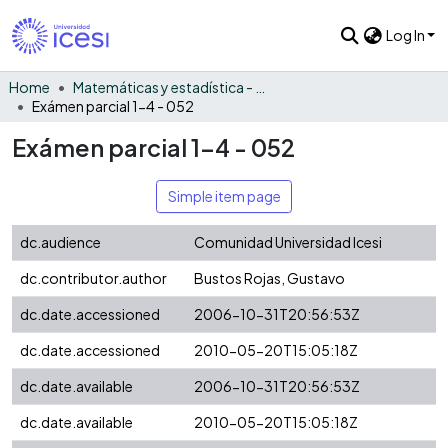
Log In
Home
Matemáticas y estadística - General
Exámen parcial 1-4 - 052
Exámen parcial 1-4 - 052
Simple item page
dc.audience
Comunidad Universidad Icesi
dc.contributor.author
Bustos Rojas, Gustavo
dc.date.accessioned
2006-10-31T20:56:53Z
dc.date.accessioned
2010-05-20T15:05:18Z
dc.date.available
2006-10-31T20:56:53Z
dc.date.available
2010-05-20T15:05:18Z