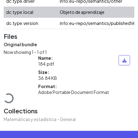
dc.type.driver
info:eu-repo/semantics/other
dc.type.local
Objeto de aprendizaje
dc.type.version
info:eu-repo/semantics/publishedVer
Files
Original bundle
Now showing
1 - 1 of 1
Name:
184.pdf
Size:
36.84 KB
Loading...
Format:
Adobe Portable Document Format
Collections
Matemáticas y estadística - General