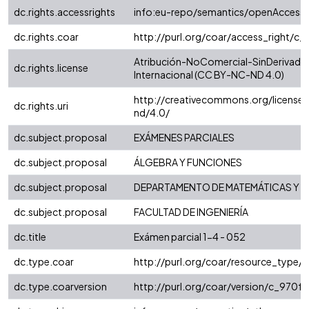
dc.rights.accessrights
info:eu-repo/semantics/openAccess
dc.rights.coar
http://purl.org/coar/access_right/c_
Atribución-NoComercial-SinDerivadas
dc.rights.license
Internacional (CC BY-NC-ND 4.0)
http://creativecommons.org/license
dc.rights.uri
nd/4.0/
dc.subject.proposal
EXÁMENES PARCIALES
dc.subject.proposal
ÁLGEBRA Y FUNCIONES
dc.subject.proposal
DEPARTAMENTO DE MATEMÁTICAS Y E
dc.subject.proposal
FACULTAD DE INGENIERÍA
dc.title
Exámen parcial 1-4 - 052
dc.type.coar
http://purl.org/coar/resource_type/
dc.type.coarversion
http://purl.org/coar/version/c_970