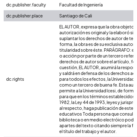
dc.publisher.faculty
Facultad de Ingeniería
dc.publisher.place
Santiago de Cali
EL AUTOR, expresa que la obra objeto d
autorización es original y la elaboró sin
suplantar los derechos de autor de terc
forma, la obra es de su exclusiva autoría
titularidad sobre éste. PARÁGRAFO: en
o acción por parte de un tercero refere
derechos de autor sobre el artículo, fol
cuestión, EL AUTOR, asumirá la respons
y saldrá en defensa de los derechos aq
dc.rights
para todos los efectos, la Universidad I
como un tercero de buena fe. Esta auto
permite a la Universidad Icesi, de forma 
para que en los términos establecidos e
1982, la Ley 44 de 1993, leyes y jurispr
al respecto, haga publicación de este c
educativos Toda persona que consulte 
biblioteca o en medio electróico podr
apartes del texto citando siempre la fu
el título del trabajo y el autor.