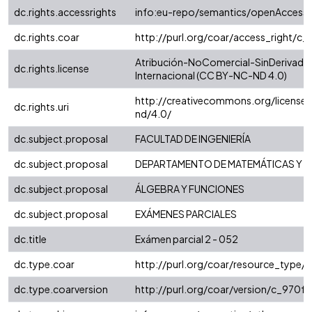
dc.rights.accessrights
info:eu-repo/semantics/openAccess
dc.rights.coar
http://purl.org/coar/access_right/c_
Atribución-NoComercial-SinDerivadas
dc.rights.license
Internacional (CC BY-NC-ND 4.0)
http://creativecommons.org/license
dc.rights.uri
nd/4.0/
dc.subject.proposal
FACULTAD DE INGENIERÍA
dc.subject.proposal
DEPARTAMENTO DE MATEMÁTICAS Y E
dc.subject.proposal
ÁLGEBRA Y FUNCIONES
dc.subject.proposal
EXÁMENES PARCIALES
dc.title
Exámen parcial 2 - 052
dc.type.coar
http://purl.org/coar/resource_type/
dc.type.coarversion
http://purl.org/coar/version/c_970