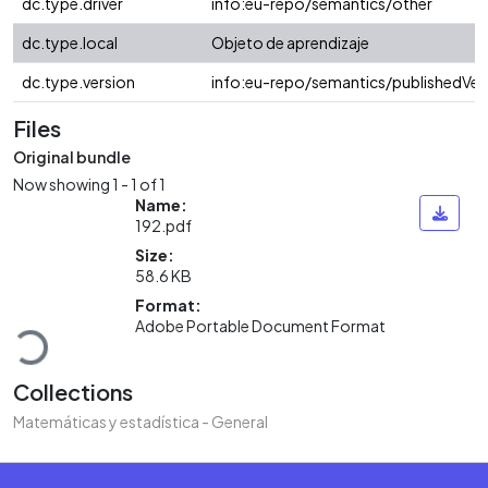
dc.type.driver
info:eu-repo/semantics/other
dc.type.local
Objeto de aprendizaje
dc.type.version
info:eu-repo/semantics/publishedVer
Files
Original bundle
Now showing
1 - 1 of 1
Name:
192.pdf
Size:
58.6 KB
oading...
Format:
Adobe Portable Document Format
Collections
Matemáticas y estadística - General