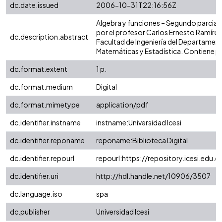
dc.date.issued
2006-10-31T22:16:56Z
Algebra y funciones – Segundo parcial
por el profesor Carlos Ernesto Ramírez 
dc.description.abstract
Facultad de Ingeniería del Departamen
Matemáticas y Estadística. Contiene p
dc.format.extent
1 p.
dc.format.medium
Digital
dc.format.mimetype
application/pdf
dc.identifier.instname
instname:Universidad Icesi
dc.identifier.reponame
reponame:Biblioteca Digital
dc.identifier.repourl
repourl:https://repository.icesi.edu.c
dc.identifier.uri
http://hdl.handle.net/10906/3507
dc.language.iso
spa
dc.publisher
Universidad Icesi