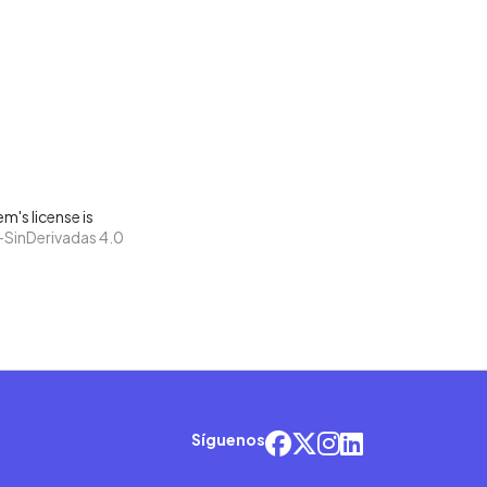
m's license is
SinDerivadas 4.0
Síguenos