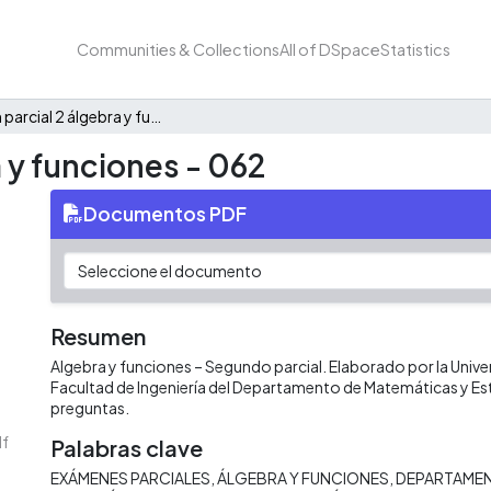
Communities & Collections
All of DSpace
Statistics
Examen parcial 2 álgebra y funciones - 062
 y funciones - 062
Documentos PDF
Resumen
Algebra y funciones – Segundo parcial. Elaborado por la Univers
Facultad de Ingeniería del Departamento de Matemáticas y Es
preguntas.
f
Palabras clave
EXÁMENES PARCIALES
ÁLGEBRA Y FUNCIONES
DEPARTAMEN