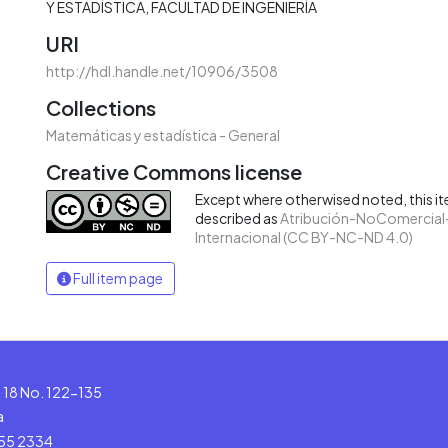
Y ESTADÍSTICA
FACULTAD DE INGENIERÍA
URI
http://hdl.handle.net/10906/3508
Collections
Matemáticas y estadística - General
Creative Commons license
Except where otherwised noted, this ite
described as
Atribución-NoComercial-
Internacional (CC BY-NC-ND 4.0)
Full item page
le 18 No. 122-135
a
555 2334