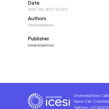
Date
2007-03-16T17:33:20Z
Authors
Universidad Icesi
Publisher
Universidad Icesi
Universidad Icesi: Cal
Pance, Cali - Colombi
Teléfono: +57 (602) 