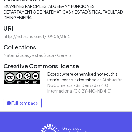
EXÁMENES PARCIALES
ÁLGEBRA Y FUNCIONES
DEPARTAMENTO DE MATEMÁTICAS Y ESTADÍSTICA
FACULTAD
DE INGENIERÍA
URI
http://hdl.handle.net/10906/3512
Collections
Matemáticas y estadística - General
Creative Commons license
Except where otherwised noted, this
item's license is described as
Atribución-
NoComercial-SinDerivadas 4.0
Internacional (CC BY-NC-ND 4.0)
Full item page