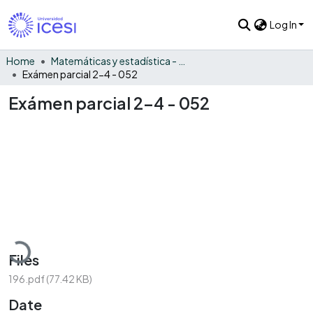
Log In
Home
Matemáticas y estadística - General
Exámen parcial 2-4 - 052
Exámen parcial 2-4 - 052
oading...
Files
196.pdf
(77.42 KB)
Date