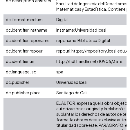
dc.description.abstract
Facultad de Ingeniería del Departamen
Matemáticas y Estadística. Contiene p
dc.format.medium
Digital
dc.identifier.instname
instname:Universidad Icesi
dc.identifier.reponame
reponame:Biblioteca Digital
dc.identifier.repourl
repourl:https://repository.icesi.edu.c
dc.identifier.uri
http://hdl.handle.net/10906/3516
dc.language.iso
spa
dc.publisher
Universidad Icesi
dc.publisher.place
Santiago de Cali
EL AUTOR, expresa que la obra objeto d
autorización es original y la elaboró sin
suplantar los derechos de autor de terc
forma, la obra es de su exclusiva autoría
titularidad sobre éste. PARÁGRAFO: en