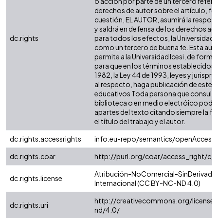
o acción por parte de un tercero refere
derechos de autor sobre el artículo, fol
cuestión, EL AUTOR, asumirá la respons
y saldrá en defensa de los derechos aq
dc.rights
para todos los efectos, la Universidad I
como un tercero de buena fe. Esta auto
permite a la Universidad Icesi, de forma 
para que en los términos establecidos e
1982, la Ley 44 de 1993, leyes y jurispr
al respecto, haga publicación de este c
educativos Toda persona que consulte 
biblioteca o en medio electróico podr
apartes del texto citando siempre la fu
el título del trabajo y el autor.
dc.rights.accessrights
info:eu-repo/semantics/openAccess
dc.rights.coar
http://purl.org/coar/access_right/c_
Atribución-NoComercial-SinDerivadas
dc.rights.license
Internacional (CC BY-NC-ND 4.0)
http://creativecommons.org/license
dc.rights.uri
nd/4.0/