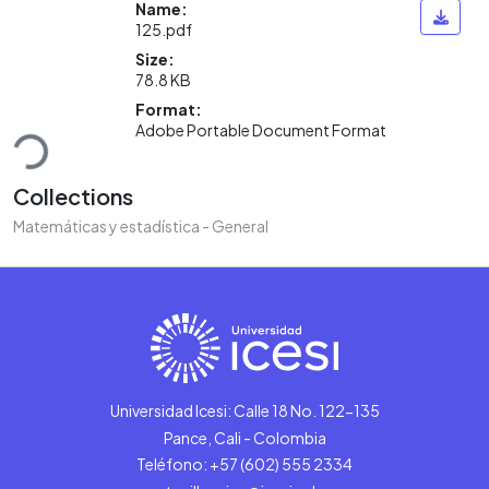
Name:
125.pdf
Size:
78.8 KB
Format:
ading...
Adobe Portable Document Format
Collections
Matemáticas y estadística - General
Universidad Icesi: Calle 18 No. 122-135
Pance, Cali - Colombia
Teléfono: +57 (602) 555 2334