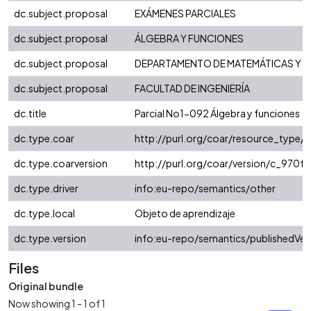
dc.subject.proposal
EXÁMENES PARCIALES
dc.subject.proposal
ÁLGEBRA Y FUNCIONES
dc.subject.proposal
DEPARTAMENTO DE MATEMÁTICAS Y E
dc.subject.proposal
FACULTAD DE INGENIERÍA
dc.title
Parcial No1-092 Álgebra y funciones
dc.type.coar
http://purl.org/coar/resource_type/
dc.type.coarversion
http://purl.org/coar/version/c_970
dc.type.driver
info:eu-repo/semantics/other
dc.type.local
Objeto de aprendizaje
dc.type.version
info:eu-repo/semantics/publishedVer
Files
Original bundle
Now showing
1 - 1 of 1