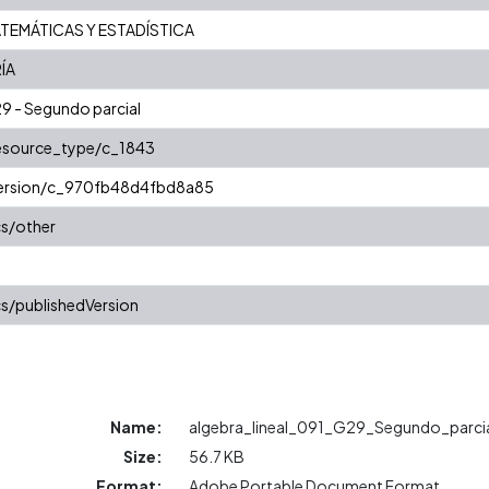
TEMÁTICAS Y ESTADÍSTICA
ÍA
G29 - Segundo parcial
resource_type/c_1843
/version/c_970fb48d4fbd8a85
cs/other
s/publishedVersion
Name:
algebra_lineal_091_G29_Segundo_parcia
Size:
56.7 KB
Format:
Adobe Portable Document Format