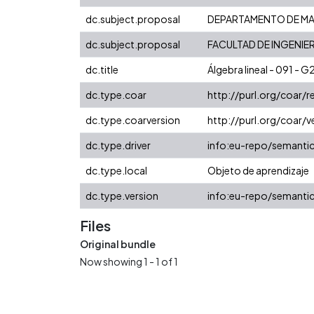
dc.subject.proposal
DEPARTAMENTO DE MA
dc.subject.proposal
FACULTAD DE INGENIER
dc.title
Álgebra lineal - 091 - 
dc.type.coar
http://purl.org/coar/
dc.type.coarversion
http://purl.org/coar
dc.type.driver
info:eu-repo/semanti
dc.type.local
Objeto de aprendizaje
dc.type.version
info:eu-repo/semantic
Files
Original bundle
Now showing
1 - 1 of 1