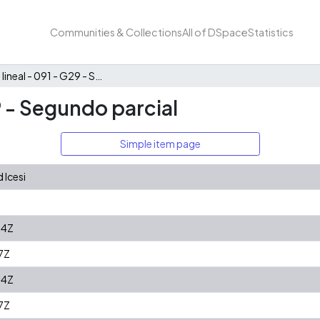
Communities & Collections
All of DSpace
Statistics
Álgebra lineal - 091 - G29 - Segundo parcial
9 - Segundo parcial
Simple item page
 Icesi
54Z
7Z
54Z
7Z