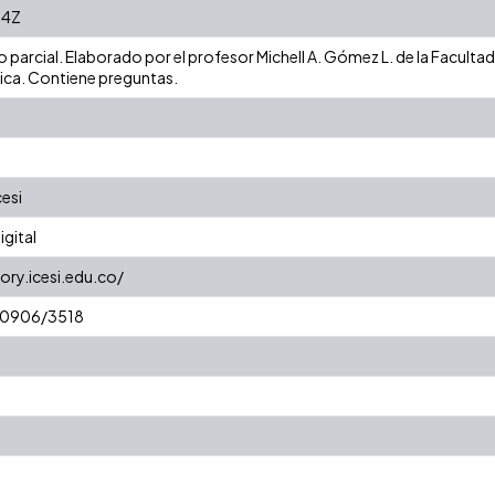
54Z
o parcial. Elaborado por el profesor Michell A. Gómez L. de la Facult
ica. Contiene preguntas.
cesi
gital
ory.icesi.edu.co/
/10906/3518