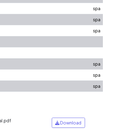
spa
spa
spa
spa
spa
spa
l.pdf
Download