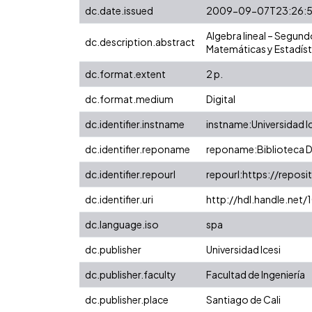
dc.date.issued
2009-09-07T23:26:
Algebra lineal – Segund
dc.description.abstract
Matemáticas y Estadíst
dc.format.extent
2 p.
dc.format.medium
Digital
dc.identifier.instname
instname:Universidad I
dc.identifier.reponame
reponame:Biblioteca Di
dc.identifier.repourl
repourl:https://reposit
dc.identifier.uri
http://hdl.handle.net
dc.language.iso
spa
dc.publisher
Universidad Icesi
dc.publisher.faculty
Facultad de Ingeniería
dc.publisher.place
Santiago de Cali