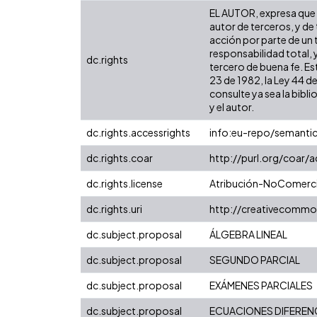
EL AUTOR, expresa que l
autor de terceros, y de 
acción por parte de un t
responsabilidad total, 
dc.rights
tercero de buena fe. Est
23 de 1982, la Ley 44 d
consulte ya sea la bibli
y el autor.
dc.rights.accessrights
info:eu-repo/semanti
dc.rights.coar
http://purl.org/coar/
dc.rights.license
Atribución-NoComercia
dc.rights.uri
http://creativecommo
dc.subject.proposal
ÁLGEBRA LINEAL
dc.subject.proposal
SEGUNDO PARCIAL
dc.subject.proposal
EXÁMENES PARCIALES
dc.subject.proposal
ECUACIONES DIFEREN