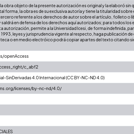
a obra objeto de la presente autorización es original y la elaboró sin
tal forma, la obra es de su exclusiva autoría y tiene la titularidad so
ercero referente a los derechos de autor sobre el artículo, folleto o l
y saldrá en defensa de los derechos aquí autorizados; para todos los 
a autorización, permite a la Universidad Icesi, de forma indefinida, pa
e 1993, leyes y jurisprudencia vigente al respecto, haga publicación 
oteca o en medio electróico podrá copiar apartes del texto citando siem
cs/openAccess
access_right/c_abf2
l-SinDerivadas 4.0 Internacional (CC BY-NC-ND 4.0)
ns.org/licenses/by-nc-nd/4.0/
CIALES