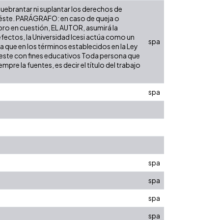
 quebrantar ni suplantar los derechos de
bre éste. PARÁGRAFO: en caso de queja o
ibro en cuestión, EL AUTOR, asumirá la
efectos, la Universidad Icesi actúa como un
spa
ra que en los términos establecidos en la Ley
de este con fines educativos Toda persona que
pre la fuentes, es decir el título del trabajo
spa
spa
spa
spa
spa