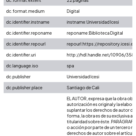
dc.format.extent
22 páginas
dc.format.medium
Digital
dc.identifier.instname
instname:Universidad Icesi
dc.identifier.reponame
reponame:Biblioteca Digital
dc.identifier.repourl
repourl:https://repository.icesi.e
dc.identifier.uri
http://hdl.handle.net/10906/358
dc.language.iso
spa
dc.publisher
Universidad Icesi
dc.publisher.place
Santiago de Cali
EL AUTOR, expresa que la obra obje
autorización es original y la elabor
suplantar los derechos de autor de 
forma, la obra es de su exclusiva aut
titularidad sobre éste. PARÁGRAFO
o acción por parte de un tercero re
derechos de autor sobre el artículo,