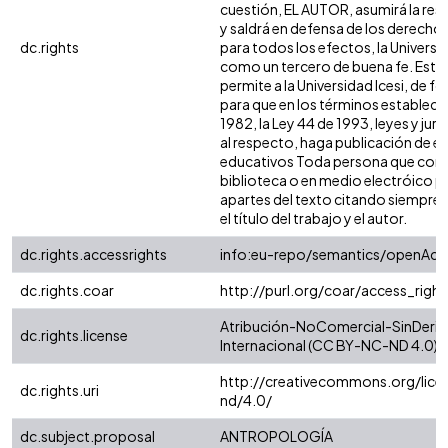
cuestión, EL AUTOR, asumirá la res
y saldrá en defensa de los derecho
dc.rights
para todos los efectos, la Universi
como un tercero de buena fe. Esta 
permite a la Universidad Icesi, de f
para que en los términos establecid
1982, la Ley 44 de 1993, leyes y jur
al respecto, haga publicación de es
educativos Toda persona que consu
biblioteca o en medio electróico p
apartes del texto citando siempre l
el título del trabajo y el autor.
dc.rights.accessrights
info:eu-repo/semantics/openAcc
dc.rights.coar
http://purl.org/coar/access_righ
Atribución-NoComercial-SinDeriv
dc.rights.license
Internacional (CC BY-NC-ND 4.0)
http://creativecommons.org/lice
dc.rights.uri
nd/4.0/
dc.subject.proposal
ANTROPOLOGÍA