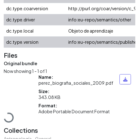
dc.type.coarversion
http://purl.org/coar/version/c
dc.type.driver
info:eu-repo/semantics/other
dc.type.local
Objeto de aprendizaje
dc.type.version
info:eu-repo/semantics/publishe
Files
Original bundle
Now showing
1 - 1 of 1
Name:
perez_biografia_sociales_2009.pdf
Size:
343.08 KB
Loading...
Format:
Adobe Portable Document Format
Collections
Antropología - General