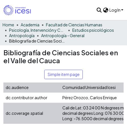
Log In
Home
Academia
Facultad de Ciencias Humanas
Psicología, Intervención y Comportamiento
Estudios psicológicos
Antropología
Antropología - General
Bibliografía de Ciencias Sociales en el Valle del Cauca
Bibliografía de Ciencias Sociales en
el Valle del Cauca
Simple item page
dc.audience
Comunidad Universidad Icesi
dc.contributor.author
Pérez Orozco, Carlos Enrique
Cali de Lat: 03 24 00 N degrees mi
dc.coverage.spatial
decimal degrees Long: 076 30 00 
Long: -76.5000 decimal degrees