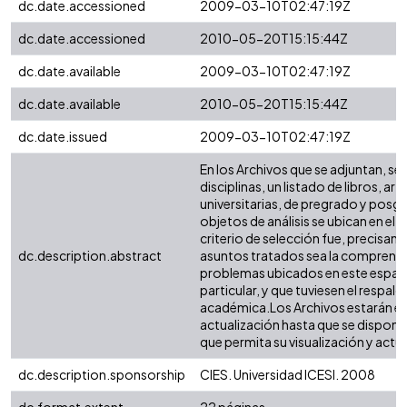
dc.date.accessioned
2009-03-10T02:47:19Z
dc.date.accessioned
2010-05-20T15:15:44Z
dc.date.available
2009-03-10T02:47:19Z
dc.date.available
2010-05-20T15:15:44Z
dc.date.issued
2009-03-10T02:47:19Z
En los Archivos que se adjuntan, se
disciplinas, un listado de libros, artí
universitarias, de pregrado y posg
objetos de análisis se ubican en el V
criterio de selección fue, precisam
dc.description.abstract
asuntos tratados sea la comprensió
problemas ubicados en este espac
particular, y que tuviesen el respa
académica.Los Archivos estarán e
actualización hasta que se dispong
que permita su visualización y actua
dc.description.sponsorship
CIES. Universidad ICESI. 2008