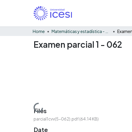
Home
Matemáticas y estadística - General
Examen 
Examen parcial 1 - 062
Loading...
Files
parcial1cvv(5-062).pdf
(64.14 KB)
Date