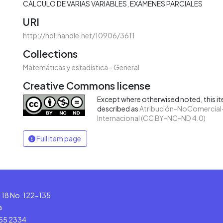
CÁLCULO DE VARIAS VARIABLES
EXÁMENES PARCIALES
URI
http://hdl.handle.net/10906/3611
Collections
Matemáticas y estadística - General
Creative Commons license
Except where otherwised noted, this ite
described as
Atribución-NoComercial-
Internacional (CC BY-NC-ND 4.0)
Full item page
le 18 No. 122-135
a
555 2334