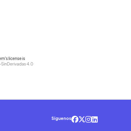
m's license is
SinDerivadas 4.0
Síguenos