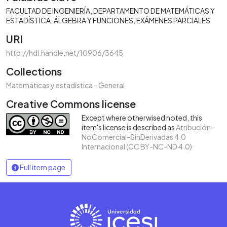
FACULTAD DE INGENIERÍA
DEPARTAMENTO DE MATEMÁTICAS Y
ESTADÍSTICA
ÁLGEBRA Y FUNCIONES
EXÁMENES PARCIALES
URI
http://hdl.handle.net/10906/3645
Collections
Matemáticas y estadística - General
Creative Commons license
Except where otherwised noted, this
item's license is described as
Atribución-
NoComercial-SinDerivadas 4.0
Internacional (CC BY-NC-ND 4.0)
Full item page