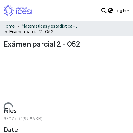
Log In
Home
Matemáticas y estadística - General
Exámen parcial 2 - 052
Exámen parcial 2 - 052
Loading...
Files
8707.pdf
(97.98 KB)
Date