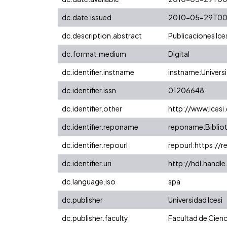
dc.date.issued
2010-05-29T00
dc.description.abstract
Publicaciones Ices
dc.format.medium
Digital
dc.identifier.instname
instname:Universi
dc.identifier.issn
01206648
dc.identifier.other
http://www.icesi
dc.identifier.reponame
reponame:Bibliot
dc.identifier.repourl
repourl:https://r
dc.identifier.uri
http://hdl.handl
dc.language.iso
spa
dc.publisher
Universidad Icesi
dc.publisher.faculty
Facultad de Cienc