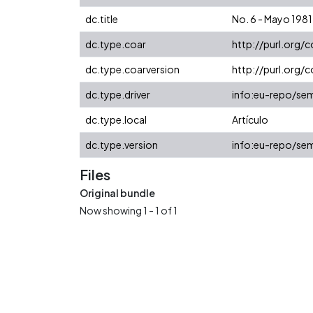
dc.title
No. 6 - Mayo 198
dc.type.coar
http://purl.org/
dc.type.coarversion
http://purl.org
dc.type.driver
info:eu-repo/sem
dc.type.local
Artículo
dc.type.version
info:eu-repo/sem
Files
Original bundle
Now showing
1 - 1 of 1