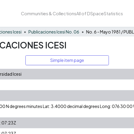
Communities & Collections
All of DSpace
Statistics
ciones Icesi
Publicaciones Icesi No. 06
LICACIONES ICESI
Simple item page
sidad Icesi
24 00 N degrees minutes Lat: 3.4000 decimal degrees Long: 076 30 0
:07:23Z
:07:23Z