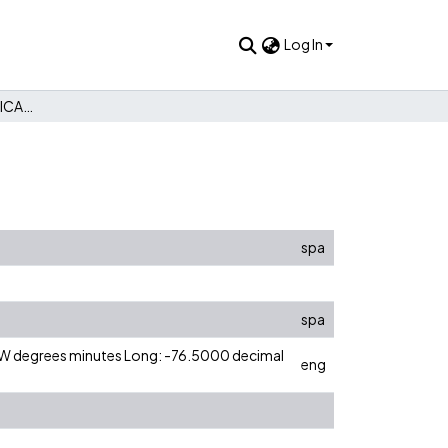
Log In
No. 6 - Mayo 1981 / PUBLICACIONES ICESI
spa
spa
0 W degrees minutes Long: -76.5000 decimal
eng