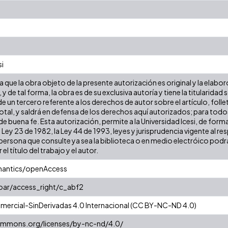
si
que la obra objeto de la presente autorización es original y la elabor
 y de tal forma, la obra es de su exclusiva autoría y tiene la titulari
e un tercero referente a los derechos de autor sobre el artículo, folle
tal, y saldrá en defensa de los derechos aquí autorizados; para todos 
 buena fe. Esta autorización, permite a la Universidad Icesi, de forma
 Ley 23 de 1982, la Ley 44 de 1993, leyes y jurisprudencia vigente al r
ersona que consulte ya sea la biblioteca o en medio electróico podr
 el título del trabajo y el autor.
mantics/openAccess
coar/access_right/c_abf2
ercial-SinDerivadas 4.0 Internacional (CC BY-NC-ND 4.0)
commons.org/licenses/by-nc-nd/4.0/