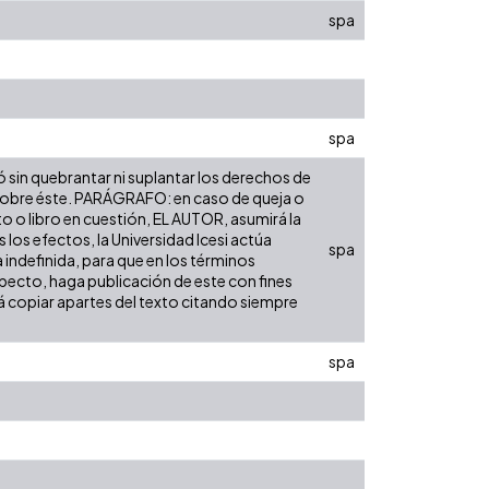
spa
spa
ó sin quebrantar ni suplantar los derechos de
dad sobre éste. PARÁGRAFO: en caso de queja o
to o libro en cuestión, EL AUTOR, asumirá la
los efectos, la Universidad Icesi actúa
spa
 indefinida, para que en los términos
especto, haga publicación de este con fines
á copiar apartes del texto citando siempre
spa