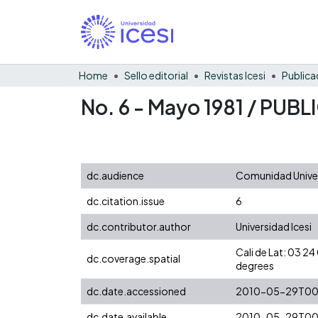
Home
Sello editorial
Revistas Icesi
Publica
No. 6 - Mayo 1981 / PUB
dc.audience
Comunidad Univer
dc.citation.issue
6
dc.contributor.author
Universidad Icesi
Cali de Lat: 03 
dc.coverage.spatial
degrees
dc.date.accessioned
2010-05-29T00
dc.date.available
2010-05-29T00