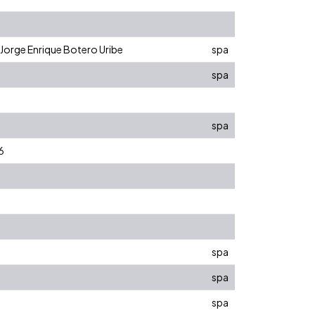
e Jorge Enrique Botero Uribe
spa
spa
spa
6
spa
spa
spa