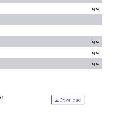
spa
spa
spa
spa
df
Download