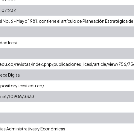
:07:23Z
i No. 6 - Mayo 1981, contiene el artículo de Planeación Estratégica d
dad Icesi
.edu.co/revistas/index.php/publicaciones_icesi/article/view/756/75
eca Digital
epository.icesi.edu.co/
e.net/10906/3833
ias Administrativas y Económicas