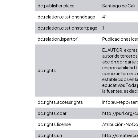
dc.publisher.place
Santiago de Cali
dc.relation.citationendpage
41
dc.relation.citationstartpage
1
dc.relation.ispartof
Publicaciones Ice
EL AUTOR, expresa 
autor de terceros,
acción por parte d
responsabilidad to
dc.rights
como un tercero de
establecidos en la
educativos Toda p
la fuentes, es decir
dc.rights.accessrights
info:eu-repo/se
dc.rights.coar
http://purl.org/
dc.rights.license
Atribución-NoCom
dc.rights.uri
http://creative