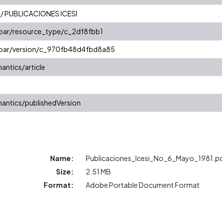
1 / PUBLICACIONES ICESI
coar/resource_type/c_2df8fbb1
/coar/version/c_970fb48d4fbd8a85
antics/article
antics/publishedVersion
Name:
Publicaciones_Icesi_No_6_Mayo_1981.p
Size:
2.51 MB
Format:
Adobe Portable Document Format