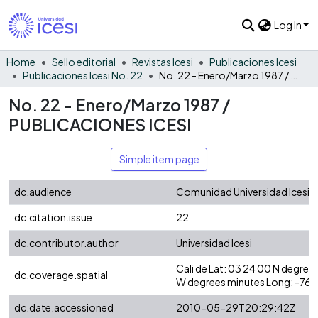
Log In
Home
Sello editorial
Revistas Icesi
Publicaciones Icesi
Publicaciones Icesi No. 22
No. 22 - Enero/Marzo 1987 / PUBLICACIONES ICESI
No. 22 - Enero/Marzo 1987 /
PUBLICACIONES ICESI
Simple item page
dc.audience
Comunidad Universidad Icesi
dc.citation.issue
22
dc.contributor.author
Universidad Icesi
Cali de Lat: 03 24 00 N degre
dc.coverage.spatial
W degrees minutes Long: -76
dc.date.accessioned
2010-05-29T20:29:42Z