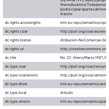
fines educativos Toda persona 
podrá copiar apartes del texto c
el autor.
dc.rights.accessrights
info:eu-repo/semantics/ope
dc.rights.coar
http://purl.org/coar/access_
dc.rights.license
Atribución-NoComercial-SinDe
dc.rights.uri
http://creativecommons.org/
dc.title
No. 22 - Enero/Marzo 1987 / 
dc.type.coar
http://purl.org/coar/resour
dc.type.coarversion
http://purl.org/coar/versio
dc.type.driver
info:eu-repo/semantics/artic
dc.type.local
Artículo
dc.type.version
info:eu-repo/semantics/publ