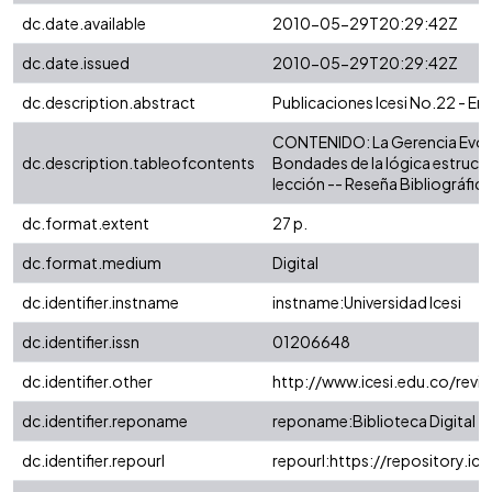
dc.date.available
2010-05-29T20:29:42Z
dc.date.issued
2010-05-29T20:29:42Z
dc.description.abstract
Publicaciones Icesi No.22 - E
CONTENIDO: La Gerencia Evoluci
dc.description.tableofcontents
Bondades de la lógica estruct
lección -- Reseña Bibliográfica
dc.format.extent
27 p.
dc.format.medium
Digital
dc.identifier.instname
instname:Universidad Icesi
dc.identifier.issn
01206648
dc.identifier.other
http://www.icesi.edu.co/revis
dc.identifier.reponame
reponame:Biblioteca Digital
dc.identifier.repourl
repourl:https://repository.ice