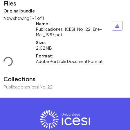
Files
Original bundle
Now showing
1 - 1 of 1
Name:
Publicaciones_ICESI_No_22_Ene-
Mar_1987.pdf
Size:
2.02 MB
ding...
Format:
Adobe Portable Document Format
Collections
Publicaciones Icesi No. 22