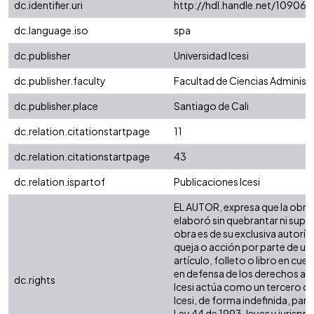
dc.identifier.uri
http://hdl.handle.net/10906
dc.language.iso
spa
dc.publisher
Universidad Icesi
dc.publisher.faculty
Facultad de Ciencias Administ
dc.publisher.place
Santiago de Cali
dc.relation.citationstartpage
11
dc.relation.citationstartpage
43
dc.relation.ispartof
Publicaciones Icesi
EL AUTOR, expresa que la obra o
elaboró sin quebrantar ni supla
obra es de su exclusiva autoría
queja o acción por parte de un 
artículo, folleto o libro en cue
en defensa de los derechos aqu
dc.rights
Icesi actúa como un tercero de 
Icesi, de forma indefinida, para
Ley 44 de 1993, leyes y jurispr