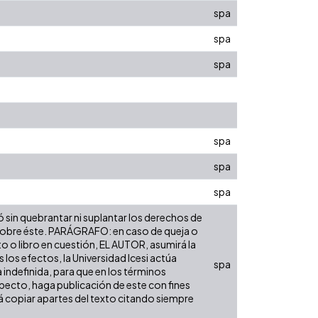
spa
spa
spa
spa
spa
spa
ó sin quebrantar ni suplantar los derechos de
dad sobre éste. PARÁGRAFO: en caso de queja o
to o libro en cuestión, EL AUTOR, asumirá la
los efectos, la Universidad Icesi actúa
spa
 indefinida, para que en los términos
especto, haga publicación de este con fines
á copiar apartes del texto citando siempre