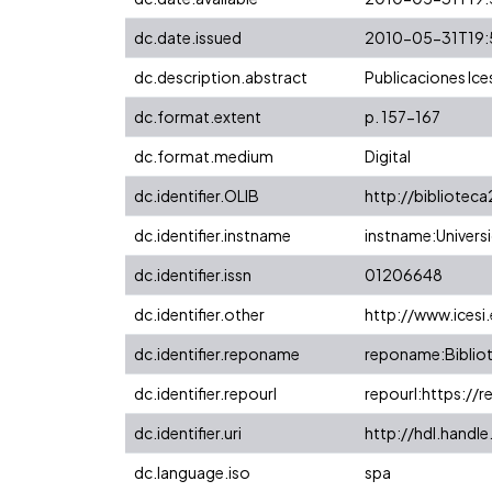
dc.date.issued
2010-05-31T19:
dc.description.abstract
Publicaciones Ices
dc.format.extent
p. 157-167
dc.format.medium
Digital
dc.identifier.OLIB
http://bibliotec
dc.identifier.instname
instname:Universi
dc.identifier.issn
01206648
dc.identifier.other
http://www.icesi
dc.identifier.reponame
reponame:Bibliot
dc.identifier.repourl
repourl:https://r
dc.identifier.uri
http://hdl.handl
dc.language.iso
spa