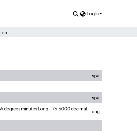
Log In
La educación empresarial en Gran Bretaña
spa
spa
0 W degrees minutes Long: -76.5000 decimal
eng