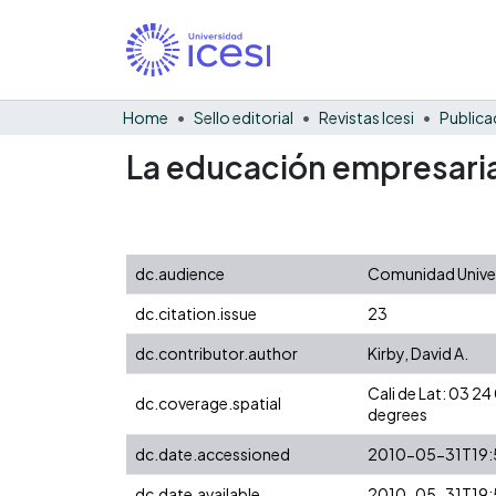
Home
Sello editorial
Revistas Icesi
Publica
La educación empresaria
dc.audience
Comunidad Univer
dc.citation.issue
23
dc.contributor.author
Kirby, David A.
Cali de Lat: 03 
dc.coverage.spatial
degrees
dc.date.accessioned
2010-05-31T19:
dc.date.available
2010-05-31T19: