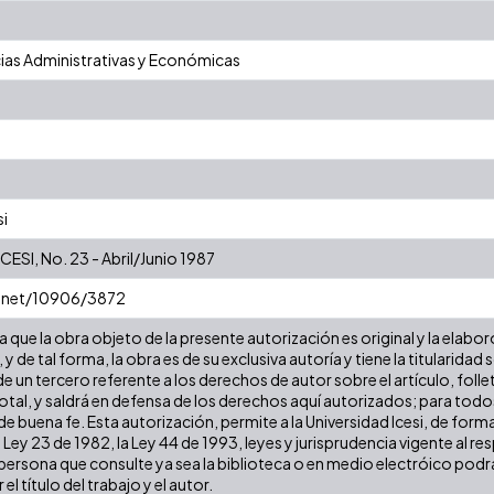
ias Administrativas y Económicas
si
SI, No. 23 - Abril/Junio 1987
e.net/10906/3872
que la obra objeto de la presente autorización es original y la elabor
 y de tal forma, la obra es de su exclusiva autoría y tiene la titulari
e un tercero referente a los derechos de autor sobre el artículo, folle
tal, y saldrá en defensa de los derechos aquí autorizados; para todos 
 buena fe. Esta autorización, permite a la Universidad Icesi, de forma
 Ley 23 de 1982, la Ley 44 de 1993, leyes y jurisprudencia vigente al r
ersona que consulte ya sea la biblioteca o en medio electróico podr
 el título del trabajo y el autor.