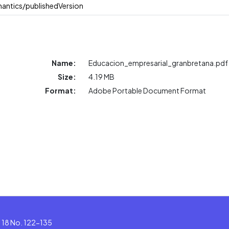
antics/publishedVersion
Name:
Educacion_empresarial_granbretana.pdf
Size:
4.19 MB
Format:
Adobe Portable Document Format
le 18 No. 122-135