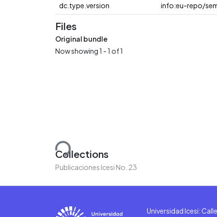
dc.type.version
info:eu-repo/sem
Files
Original bundle
Now showing
1 - 1 of 1
Loading...
Collections
Publicaciones Icesi No. 23
Universidad Icesi: Cal