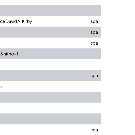
de David A. Kirby
spa
spa
spa
8&hitno=1
spa
8
spa