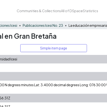
Communities & Collections
All of DSpace
Statistics
ciones Icesi
Publicaciones Icesi No. 23
l en Gran Bretaña
Simple item page
sidad Icesi
24 00 N degrees minutes Lat: 3.4000 decimal degrees Long: 076 30 0
56:31Z
56:31Z