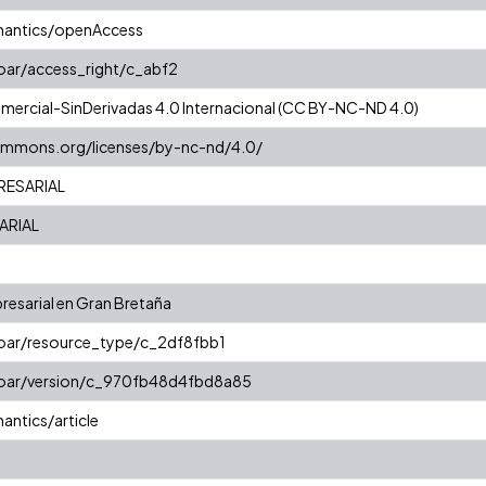
mantics/openAccess
coar/access_right/c_abf2
ercial-SinDerivadas 4.0 Internacional (CC BY-NC-ND 4.0)
commons.org/licenses/by-nc-nd/4.0/
RESARIAL
ARIAL
resarial en Gran Bretaña
coar/resource_type/c_2df8fbb1
/coar/version/c_970fb48d4fbd8a85
antics/article