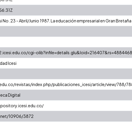
56:31Z
i No. 23 - Abril/Junio 1987. La educación empresarial en Gran Bretaña 
a2.icesi.edu.co/cgi-olib?infile=details.glu&loid=216407&rs=488446
dad Icesi
.edu.co/revistas/index.php/publicaciones_icesi/article/view/788/78
eca Digital
epository.icesi.edu.co/
e.net/10906/3872