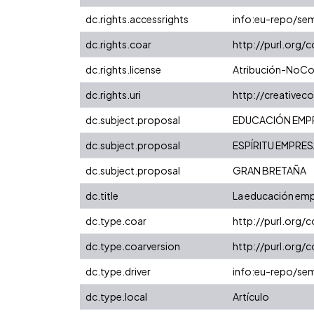
dc.rights.accessrights
info:eu-repo/se
dc.rights.coar
http://purl.org/
dc.rights.license
Atribución-NoCom
dc.rights.uri
http://creative
dc.subject.proposal
EDUCACIÓN EMP
dc.subject.proposal
ESPÍRITU EMPRES
dc.subject.proposal
GRAN BRETAÑA
dc.title
La educación emp
dc.type.coar
http://purl.org/
dc.type.coarversion
http://purl.org
dc.type.driver
info:eu-repo/sem
dc.type.local
Artículo