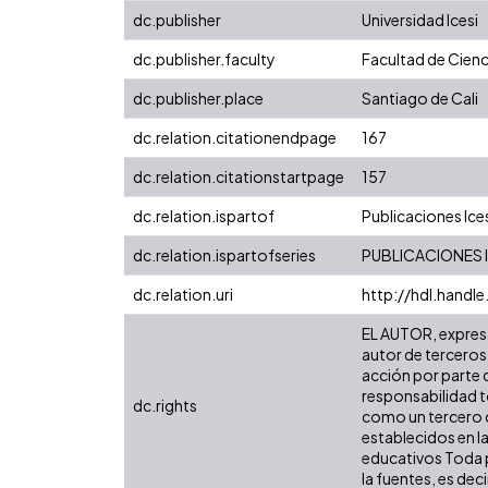
dc.publisher
Universidad Icesi
dc.publisher.faculty
Facultad de Cienc
dc.publisher.place
Santiago de Cali
dc.relation.citationendpage
167
dc.relation.citationstartpage
157
dc.relation.ispartof
Publicaciones Ice
dc.relation.ispartofseries
PUBLICACIONES ICE
dc.relation.uri
http://hdl.handl
EL AUTOR, expresa 
autor de terceros,
acción por parte d
responsabilidad to
dc.rights
como un tercero de
establecidos en la
educativos Toda p
la fuentes, es decir