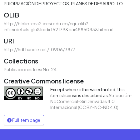
PRIORIZACIÓN DE PROYECTOS
PLANES DE DESARROLLO
OLIB
http://biblioteca2.icesi.edu.co/cgi-olib?
infile=details.glu&loid=152179&rs=4885083&hitno=1
URI
http://hdl.handle.net/10906/3877
Collections
Publicaciones Icesi No. 24
Creative Commons license
Except where otherwised noted, this
item's license is described as
Atribución-
NoComercial-SinDerivadas 4.0
Internacional (CC BY-NC-ND 4.0)
Full item page