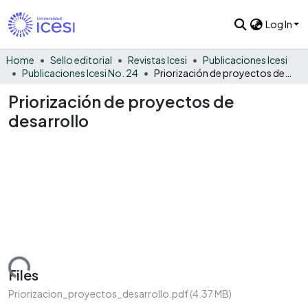
Log In
Home
Sello editorial
Revistas Icesi
Publicaciones Icesi
Publicaciones Icesi No. 24
Priorización de proyectos de desarrollo
Priorización de proyectos de
desarrollo
Loading...
Files
Priorizacion_proyectos_desarrollo.pdf
(4.37 MB)