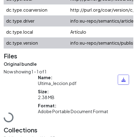
dc.type.coarversion
http://purl.org/coar/version/
dc.type.driver
info:eu-repo/semantics/article
dc.type.local
Artículo
dc.type.version
info:eu-repo/semantics/publish
Files
Original bundle
Now showing
1 - 1 of 1
Name:
Ultima_leccion.pdf
Size:
2.38 MB
Format:
Loading...
Adobe Portable Document Format
Collections