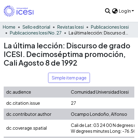
Log In
Home
Sello editorial
Revistas Icesi
Publicaciones Icesi
Publicaciones Icesi No. 27
La última lección: Discurso de grado ICESI. Decimoséptima promoción, Cali Agosto 8 de 1992
La última lección: Discurso de grado
ICESI. Decimoséptima promoción,
Cali Agosto 8 de 1992
Simple item page
dc.audience
Comunidad Universidad Icesi
dc.citation.issue
27
dc.contributor.author
Ocampo Londoño, Alfonso
Cali de Lat: 03 24 00 N degrees 
dc.coverage.spatial
W degrees minutes Long: -76.50