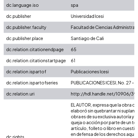
dc.language.iso
spa
dc.publisher
Universidad Icesi
dc.publisher.faculty
Facultad de Ciencias Administra
dc.publisher.place
Santiago de Cali
dc.relation.citationendpage
65
dc.relation.citationstartpage
61
dc.relation.ispartof
Publicaciones Icesi
dc.relation.ispartofseries
PUBLICACIONES ICESI, No. 27 - Ab
dc.relation.uri
http://hdl.handle.net/10906/39
EL AUTOR, expresa que la obra obje
elaboró sin quebrantar ni suplanta
obra es de su exclusiva autoría y 
queja o acción por parte de un te
artículo, folleto o libro en cuesti
en defensa de los derechos aquí a
dc.rights