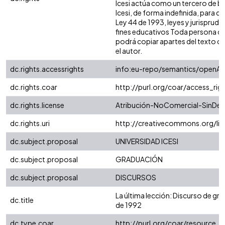
Icesi actúa como un tercero de bu
Icesi, de forma indefinida, para q
Ley 44 de 1993, leyes y jurisprude
fines educativos Toda persona que
podrá copiar apartes del texto cita
el autor.
dc.rights.accessrights
info:eu-repo/semantics/openAc
dc.rights.coar
http://purl.org/coar/access_rig
dc.rights.license
Atribución-NoComercial-SinDeri
dc.rights.uri
http://creativecommons.org/li
dc.subject.proposal
UNIVERSIDAD ICESI
dc.subject.proposal
GRADUACIÓN
dc.subject.proposal
DISCURSOS
La última lección: Discurso de g
dc.title
de 1992
dc.type.coar
http://purl.org/coar/resource_