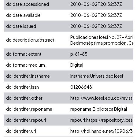
dc.date.accessioned
2010-06-02T20:32:37Z
dc.date.available
2010-06-02T20:32:37Z
dc.date.issued
2010-06-02T20:32:37Z
Publicaciones Icesi No. 27– Abril/
dc.description.abstract
Decimoséptima promoción, Cali
dc.format.extent
p. 61-65
dc.format.medium
Digital
dc.identifier.instname
instname:Universidad Icesi
dc.identifier.issn
01206648
dc.identifier.other
http://www.icesi.edu.co/revista
dc.identifier.reponame
reponame:Biblioteca Digital
dc.identifier.repourl
repourl:https://repository.icesi.
dc.identifier.uri
http://hdl.handle.net/10906/39