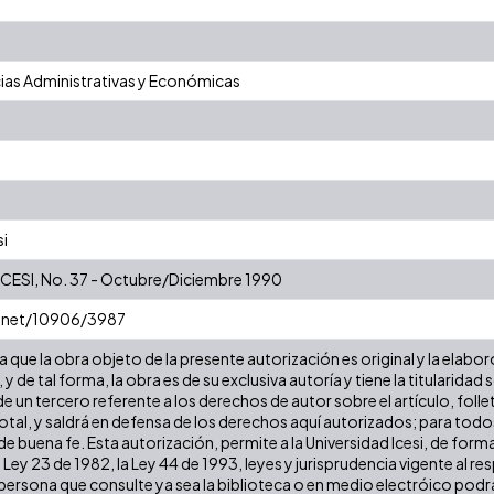
ias Administrativas y Económicas
si
ESI, No. 37 - Octubre/Diciembre 1990
e.net/10906/3987
que la obra objeto de la presente autorización es original y la elabor
 y de tal forma, la obra es de su exclusiva autoría y tiene la titulari
e un tercero referente a los derechos de autor sobre el artículo, folle
tal, y saldrá en defensa de los derechos aquí autorizados; para todos 
 buena fe. Esta autorización, permite a la Universidad Icesi, de forma
 Ley 23 de 1982, la Ley 44 de 1993, leyes y jurisprudencia vigente al r
ersona que consulte ya sea la biblioteca o en medio electróico podr