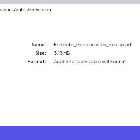
antics/publishedVersion
Name:
Fomento_microindustria_mexico.pdf
Size:
3.13 MB
Format:
Adobe Portable Document Format