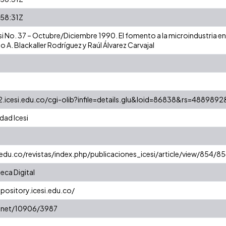
58:31Z
i No. 37 – Octubre/Diciembre 1990. El fomento a la microindustria en M
io A. Blackaller Rodríguez y Raúl Álvarez Carvajal
a2.icesi.edu.co/cgi-olib?infile=details.glu&loid=86838&rs=4889892
dad Icesi
.edu.co/revistas/index.php/publicaciones_icesi/article/view/854/8
eca Digital
epository.icesi.edu.co/
e.net/10906/3987