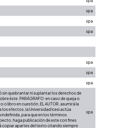
spa
spa
spa
spa
spa
spa
spa
ó sin quebrantar ni suplantar los derechos de
dad sobre éste. PARÁGRAFO: en caso de queja o
to o libro en cuestión, EL AUTOR, asumirá la
los efectos, la Universidad Icesi actúa
spa
 indefinida, para que en los términos
especto, haga publicación de este con fines
á copiar apartes del texto citando siempre