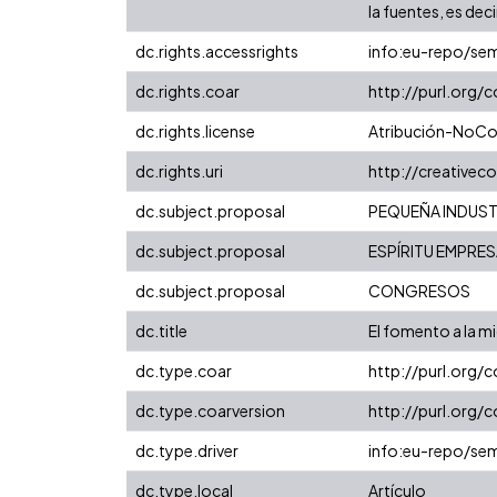
la fuentes, es decir
dc.rights.accessrights
info:eu-repo/se
dc.rights.coar
http://purl.org/
dc.rights.license
Atribución-NoCom
dc.rights.uri
http://creative
dc.subject.proposal
PEQUEÑA INDUST
dc.subject.proposal
ESPÍRITU EMPRES
dc.subject.proposal
CONGRESOS
dc.title
El fomento a la mi
dc.type.coar
http://purl.org/
dc.type.coarversion
http://purl.org
dc.type.driver
info:eu-repo/sem
dc.type.local
Artículo