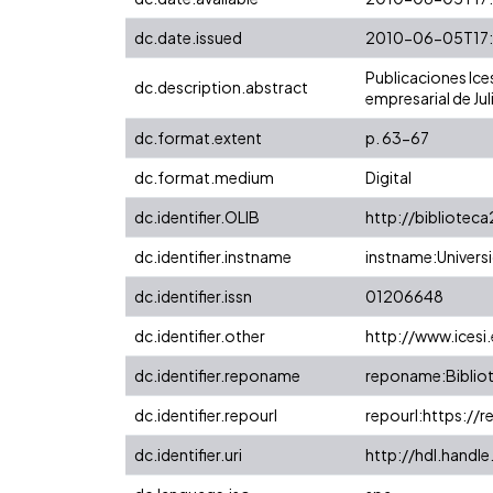
dc.date.issued
2010-06-05T17:
Publicaciones Ices
dc.description.abstract
empresarial de Jul
dc.format.extent
p. 63-67
dc.format.medium
Digital
dc.identifier.OLIB
http://bibliotec
dc.identifier.instname
instname:Universi
dc.identifier.issn
01206648
dc.identifier.other
http://www.icesi
dc.identifier.reponame
reponame:Bibliot
dc.identifier.repourl
repourl:https://r
dc.identifier.uri
http://hdl.handl