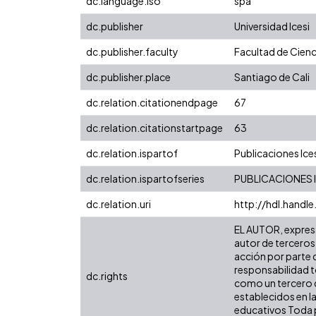
dc.language.iso
spa
dc.publisher
Universidad Icesi
dc.publisher.faculty
Facultad de Cienc
dc.publisher.place
Santiago de Cali
dc.relation.citationendpage
67
dc.relation.citationstartpage
63
dc.relation.ispartof
Publicaciones Ice
dc.relation.ispartofseries
PUBLICACIONES IC
dc.relation.uri
http://hdl.handl
EL AUTOR, expresa 
autor de terceros,
acción por parte d
responsabilidad to
dc.rights
como un tercero de
establecidos en la
educativos Toda p