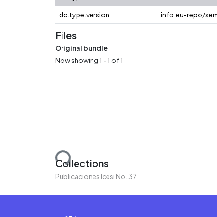
dc.type.version
info:eu-repo/sem
Files
Original bundle
Now showing
1 - 1 of 1
Loading...
Collections
Publicaciones Icesi No. 37