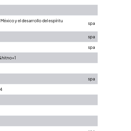
éxico y el desarrollo del espíritu
spa
spa
spa
&hitno=1
spa
54