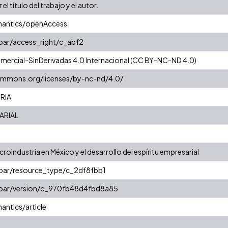
 el título del trabajo y el autor.
mantics/openAccess
coar/access_right/c_abf2
ercial-SinDerivadas 4.0 Internacional (CC BY-NC-ND 4.0)
commons.org/licenses/by-nc-nd/4.0/
RIA
ARIAL
croindustria en México y el desarrollo del espíritu empresarial
coar/resource_type/c_2df8fbb1
/coar/version/c_970fb48d4fbd8a85
antics/article