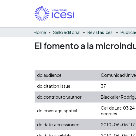
Home
Sello editorial
Revistas Icesi
Publica
El fomento a la microindu
dc.audience
Comunidad Univer
dc.citation.issue
37
dc.contributor.author
Blackaller Rodrígu
Cali de Lat: 03 
dc.coverage.spatial
degrees
dc.date.accessioned
2010-06-05T17:
dc.date.available
2010-06-05T17: