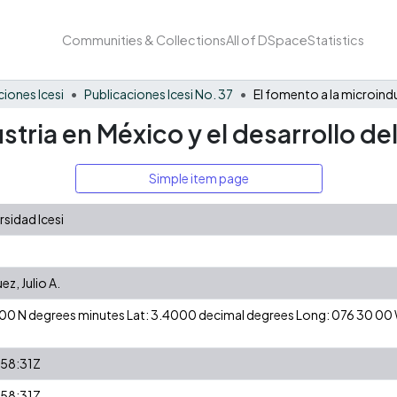
Communities & Collections
All of DSpace
Statistics
ciones Icesi
Publicaciones Icesi No. 37
stria en México y el desarrollo de
Simple item page
sidad Icesi
ez, Julio A.
24 00 N degrees minutes Lat: 3.4000 decimal degrees Long: 076 30 0
58:31Z
58:31Z