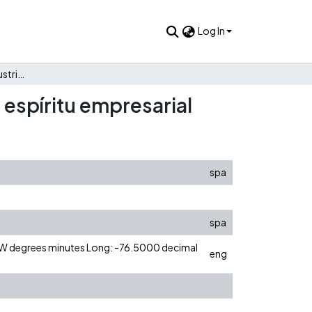
Log In
El fomento a la microindustria en México y el desarrollo del espíritu empresarial
l espíritu empresarial
spa
spa
0 W degrees minutes Long: -76.5000 decimal
eng