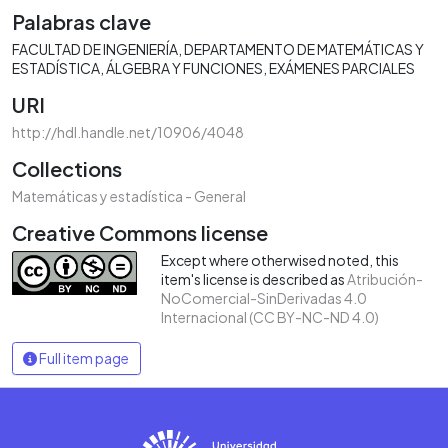
Palabras clave
FACULTAD DE INGENIERÍA
DEPARTAMENTO DE MATEMÁTICAS Y
ESTADÍSTICA
ÁLGEBRA Y FUNCIONES
EXÁMENES PARCIALES
URI
http://hdl.handle.net/10906/4048
Collections
Matemáticas y estadística - General
Creative Commons license
Except where otherwised noted, this
item's license is described as
Atribución-
NoComercial-SinDerivadas 4.0
Internacional (CC BY-NC-ND 4.0)
Full item page