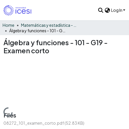
Log In
Home
Matemáticas y estadística - General
Álgebra y funciones - 101 - G19 - Examen corto
Álgebra y funciones - 101 - G19 -
Examen corto
Loading...
Files
08272_101_examen_corto.pdf
(52.83 KB)