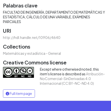
Palabras clave
FACULTAD DE INGENIERÍA
DEPARTAMENTO DE MATEMÁTICAS Y
ESTADÍSTICA
CÁLCULO DE UNA VARIABLE
EXÁMENES
PARCIALES
URI
http://hdl.handle.net/10906/4640
Collections
Matemáticas y estadística - General
Creative Commons license
Except where otherwised noted, this
item's license is described as
Atribución-
NoComercial-SinDerivadas 4.0
Internacional (CC BY-NC-ND 4.0)
Full item page