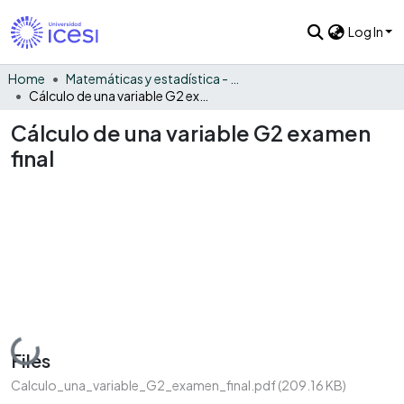
Log In
Home
Matemáticas y estadística - General
Cálculo de una variable G2 examen final
Cálculo de una variable G2 examen
final
Loading...
Files
Calculo_una_variable_G2_examen_final.pdf
(209.16 KB)